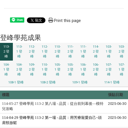
Print this page
Share
登峰學苑成果
113-
113-
112-
112-
110-
111-
111-
114-
103-
103-
2 登
1 登
2 登
1 登
2 登
2 登
1 登
2 登
1 登
2 登
峰
峰
峰
峰
峰
峰
峰
峰
峰
峰
104-
104-
109-
110-
105-
105-
106-
106-
107-
107-
1 登
2 登
2 登
1 登
1 登
2 登
1 登
2 登
2 登
1 登
峰
峰
峰
峰
峰
峰
峰
峰
峰
峰
108-1 登峰
108-2 登峰
109-1 登峰
114-1 登峰
標題
張貼日期
114-05-27 登峰學苑 113-2 第八場 - 品質：從台前到幕後—模特
2025-06-30
兒攻略
114-04-29 登峰學苑 113-2 第一場 - 品質：用芳療寵愛自己~頭
2025-06-30
肩頸放鬆