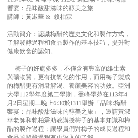
饗宴：品味酸甜滋味的醇美之旅
講師：黃淑華 & 賴柏霖
活動簡介：
認識梅醋的歷史文化和製作方式，
了解發酵過程和食品製作的基本技巧，提升對
健康飲食的認知
。
梅子的好處多多，不僅含有豐富的維生素
與礦物質，更有抗氧化的作用，而用梅子製成
的梅醋更有消暑解渴、養顏美容的功效。亞洲
大學112學年度第二學期，登峰學苑在113年4
月2日星期二晚上6:30於I311舉辦「
品味:梅醋
饗宴：品味酸甜滋味的醇美之旅
」，邀請
黃淑
華
老師和賴柏霖助教講授梅子的基本知識和梅
醋的製作過程；讓學員們對梅子的成長過程和
食品的發酵過程有更深入的了解。