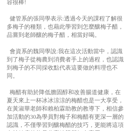
容很棒!
健
管系的張同學表示:透過今天的課程了解很
多梅子的種類，也藉此學習到怎麼釀梅子醋，
品嘗到老師釀的梅子醋，相當好喝。
會資系的魏同學說:我在這次活動當中，認識
到了梅子從梅農到消費者手上的過程，也認識
到梅子的不同採收點代表這要做的料理也不
同。
梅醋有助於降低膽固醇和改善腸道健康，在
夏天來上一杯冰冰涼涼的梅醋也是一大享受，
在
黃淑華
老師和賴柏霖助教的教導下，相信參
加活動的30為學員對梅子和梅醋有更深一層的
認識，不僅學習到釀梅醋的技巧，更能將這項