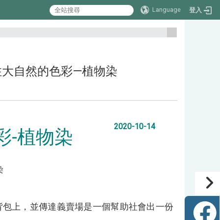
Language
登入
:::
質：留住大自然的色彩—植物染
2020-10-14
彩-植物染
染
背包上，並傳達義賣場是一個幫助社會出一份