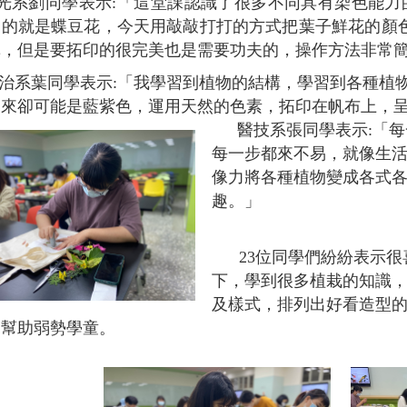
光系劉同學表示
:
「這堂課認識了很多不同具有染色能力
見的就是蝶豆花，今天用敲敲打打的方式把葉子鮮花的顏
單，但是要拓印的很完美也是需要功夫的，操作方法非常
治系葉同學表示
:
「我學習到植物的結構，學習到各種植
出來卻可能是藍紫色，運用天然的色素，拓印在帆布上，
醫技系張同學表示
:
「每
每一步都來不易，就像生
像力將各種植物變成各式
趣。」
23
位同學們紛紛表示很
下，學到很多植栽的知識
及樣式，排列出好看造型
，幫助弱勢學童。