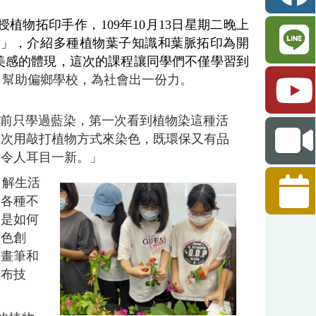
授植物拓印手作，
109
年
10
月
13
日星期二晚上
染
」，介紹多種植物葉子知識和葉脈拓印為開
美感的體現，這次的課程讓同學們不僅學習到
，幫助偏鄉學校，為社會出一份力。
前只學過藍染，第一次看到植物染這種活
一次用敲打植物方式來染色，既環保又有品
，令人耳目一新。」
了解生活
們各種不
生是如何
顏色創
、畫筆和
染布技