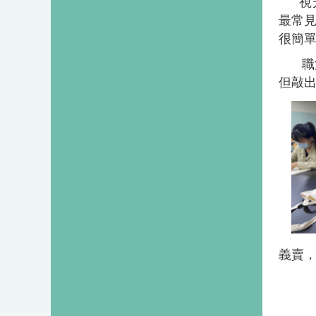
視
最常
很簡
職
但敲
義賣