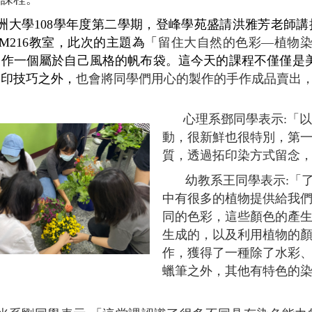
洲大學
108
學年度第二學期，登峰學苑盛請洪雅芳老師講
M216
教室，此次的主題為「
留住大自然的色彩—植物
製作一個屬於自己風格的帆布袋。這今天的課程不僅僅是
拓印技巧之外，
也會將同學們用心的製作的手作成品賣出
心理系鄧同學表示
:
「以
動，很新鮮也很特別，第
質，透過拓印染方式留念
幼教系王同學表示
:
「
中有很多的植物提供給我
同的色彩，這些顏色的產
生成的，以及利用植物的
作，獲得了一種除了水彩
蠟筆之外，其他有特色的
」