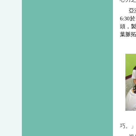
亞
6:30
於
頭，
葉脈
巧。