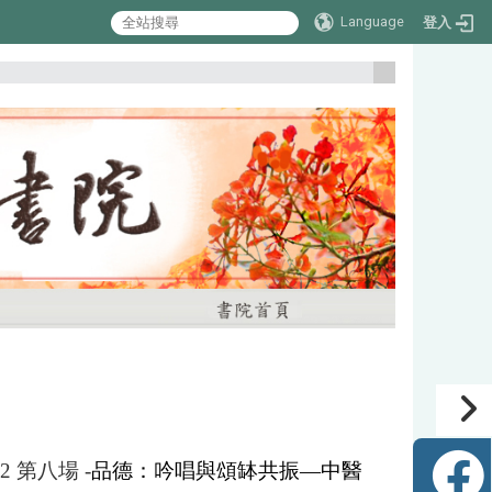
Language
登入
:::
-2 第八場 -
品德：吟唱與頌缽共振—中醫