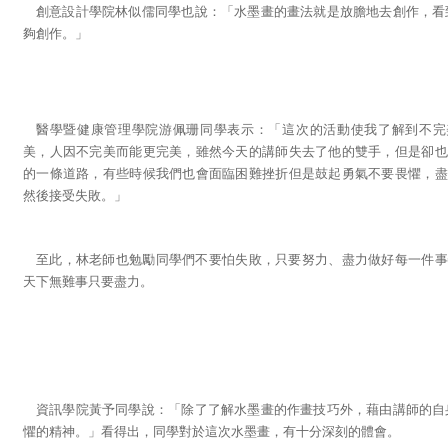
創意設計學院林似儒同學也說：「水墨畫的畫法就是放膽地去創作，看
夠創作。」
醫學暨健康管理學院游佩珊同學表示：「這次的活動使我了解到不完
美，人因不完美而能更完美，雖然今天的講師失去了他的雙手，但是卻也
的一條道路，有些時候我們也會面臨困難挫折但是鼓起勇氣不要畏懼，盡
然後接受失敗。」
至此，林老師也勉勵同學們不要怕失敗，只要努力、盡力做好每一件事
天下無難事只要盡力。
資訊學院黃予同學說：「除了了解水墨畫的作畫技巧外，藉由講師的自
懼的精神。」看得出，同學對於這次水墨畫，有十分深刻的體會。