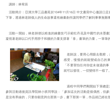
講師
：
林宥辰
活動簡介：亞洲大學三品書苑於104年11月16日 中文書寫中心邀請口
下筆，透過林老師個人的生命故事還有繪畫創作讓同學們了解到事事無難
活動一開始，林老師便以精進的繪畫技巧示範牡丹花及中國竹的水墨畫
凝視著老師以口代手用脖子和腰的力量支撐著「拿」畫筆的力量，一筆筆
老師說，要用心用眼去觀察，
感受，慢慢的就能變成自己的
「不要害怕任何你從未做過的事
就可以發現，一切變得不一樣了
過程中同學們剛開始下筆總是
參與活動過後資訊學院林小祺同學說：「參加這次的活動是個偶然，但參
是沒有界線的，只要你願意跨出那第一步，畫下那第一筆，作品就已經在