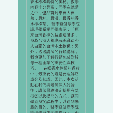
香水檸檬獨特的奧秘。教學
內容十分豐富，同學在聽講
之中，也品嘗到來自大自
然，最純、最濃、最香的香
水檸檬茶。 醫學暨健康學院
護理學系楊同學表示：「原
來台灣香檸的益處這麼多，
身為台灣人都應該認識這令
人自豪的台灣本土物種；另
外，透過講師的行銷講解，
我也更加了解行銷包裝對於
每一種產業的重要性與技
巧。」 在喝香水檸檬的過程
中，最重要的還是要理解它
成分及知識。因此，本次活
動在我們與老師深入討論
後，講師最終決定採用有獎
徵答以及提問的方式，讓同
學置身於課程中，以達到動
腦的目的。醫學暨健康學院
護理學系張同學提及：「今