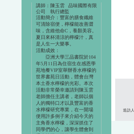
講師：陳玉雲 品味國際有限
公司 執行總監
活動簡介：豐富的膳食纖維
可清除宿便，檸檬能改善澀
味，含維他命C，養顏美容。
夏日來杯清涼的檸檬汁，真
是人生一大樂事。
活動成效：
亞洲大學三品書院於104
年5月11日為住宿生在感恩學
苑地餐VIP室舉辦香水檸檬的
世界書苑日活動，體會台灣
本土香水檸檬的光彩。本次
活動非常榮幸邀請到陳玉雲
老師擔任主講者，老師以個
人的獨特口才以及豐富的香
水檸檬研究專業，在一開場
造訪人次
便用許多例子來介紹今天的
主角香水檸檬，深深抓住了
同學們的心，讓學生體會到