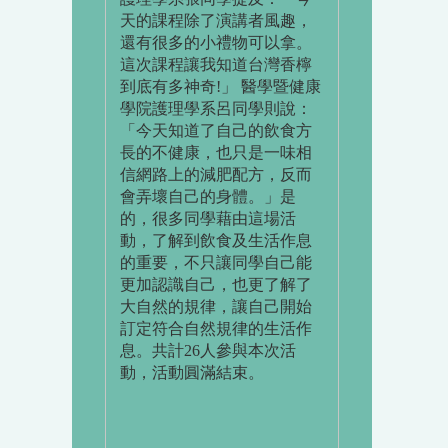
天的課程除了演講者風趣，
還有很多的小禮物可以拿。
這次課程讓我知道台灣香檸
到底有多神奇!」 醫學暨健康
學院護理學系呂同學則說：
「今天知道了自己的飲食方
長的不健康，也只是一味相
信網路上的減肥配方，反而
會弄壞自己的身體。」是
的，很多同學藉由這場活
動，了解到飲食及生活作息
的重要，不只讓同學自己能
更加認識自己，也更了解了
大自然的規律，讓自己開始
訂定符合自然規律的生活作
息。共計26人參與本次活
動，活動圓滿結束。