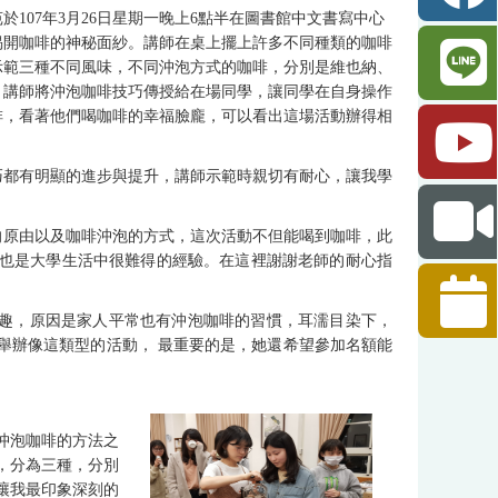
07年3月26日星期一晚上6點半在圖書館中文書寫中心
揭開咖啡的神秘面紗。
講師在桌上擺上許多不同種類的咖啡
示範三種不同風味，不同沖泡方式的咖啡，分別是維也納、
，講師將沖泡咖啡技巧傳授給在場同學，讓同學在自身操作
啡，看著他們喝咖啡的幸福臉龐，可以看出這場活動辦得相
都有明顯的進步與提升，講師示範時親切有耐心，讓我學
。
的原由以及咖啡沖泡的方式，這次活動不但能喝到咖啡，此
也是大學生活中很難得的經驗。在這裡謝謝老師的耐心指
趣，原因是家人平常也有沖泡咖啡的習慣，耳濡目染下，
舉辦像這類型的活動， 最重要的是，她還希望參加名額能
沖泡咖啡的方法之
，分為三種，分別
讓我最印象深刻的