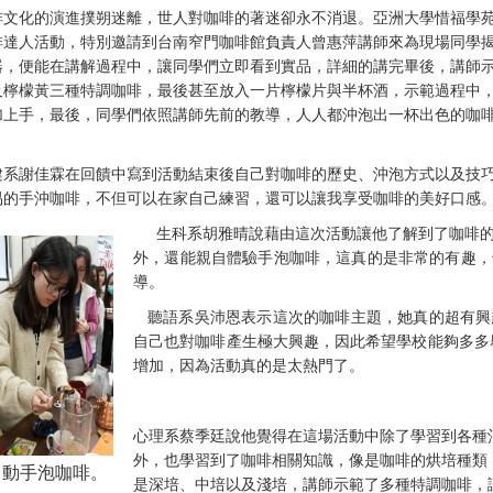
化的演進撲朔迷離，世人對咖啡的著迷卻永不消退。亞洲大學惜福學苑於1
啡達人活動，特別邀請到台南窄門咖啡館負責人曾惠萍講師來為現場同學
器，便能在講解過程中，讓同學們立即看到實品，詳細的講完畢後，講師
及檸檬黃三種特調咖啡，最後甚至放入一片檸檬片與半杯酒，示範過程中
加上手，最後，同學們依照講師先前的教導，人人都沖泡出一杯出色的咖
。
謝佳霖在回饋中寫到活動結束後自己對咖啡的歷史、沖泡方式以及技巧
易的手沖咖啡，不但可以在家自己練習，還可以讓我享受咖啡的美好口感
生科系胡雅晴說藉由這次活動讓他了解到了咖啡
外，還能親自體驗手泡咖啡，這真的是非常的有趣，
導。
聽語系吳沛恩表示這次的咖啡主題，她真的超有興
自己也對咖啡產生極大興趣，因此希望學校能夠多多
增加，因為活動真的是太熱門了。
心理系蔡季廷說他覺得在這場活動中除了學習到各種
外，也學習到了咖啡相關知識，像是咖啡的烘培種類
己動手泡咖啡
。
是深培、中培以及淺培，講師示範了多種特調咖啡，