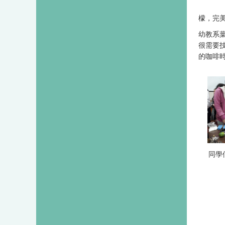
檬，完
幼教系
很需要
的咖啡
同學