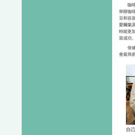
咖啡文
舉辦咖
豆和容
愛爾蘭
時能更
當成功
保健系
會最簡
自