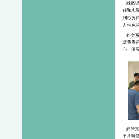
雖然
程和步
到杉茂
人特色
外文
讓我覺
心，溫
經管系
平常時