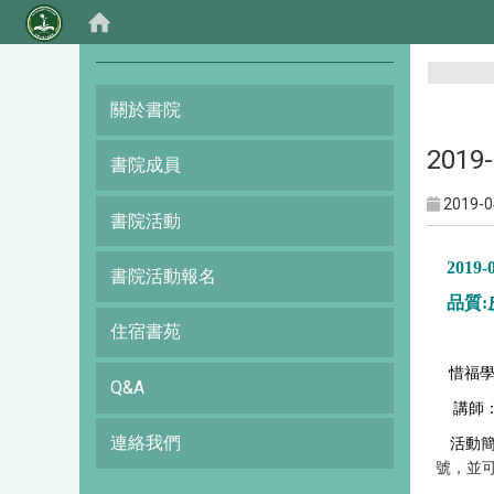
:::
關於書院
201
書院成員
2019-0
書院活動
2019-
書院活動報名
品質
:
住宿書苑
惜福學
Q&A
講師
連絡我們
活動
號，並