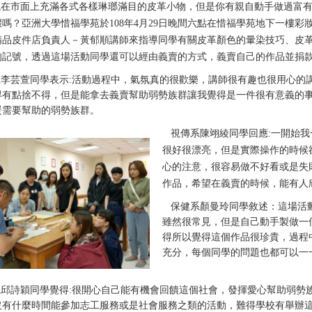
現在市面上充滿各式各樣琳瑯滿目的皮革小物，但是你有親自動手做過富
驟嗎？亞洲大學惜福學苑於
108
年
4
月
29
日晚間六點在惜福學苑地下一樓彩
精品皮件店負責人－黃郁順講師來指導同學有關皮革顏色的暈染技巧、皮
的記號，透過這場活動同學還可以經由義賣的方式，義賣自己的作品並捐
系李芸萱同學表示
:
活動過程中，氣氛真的很歡樂，講師很有趣也很用心的
得有點捨不得，但是能拿去義賣幫助弱勢族群讓我覺得是一件很有意義的
暖需要幫助的弱勢族群。
視傳系陳翊綾同學回應
:
一開始我
很好很漂亮，但是實際操作的時候
心的注意，很容易做不好看或是失
作品，希望在義賣的時候，能有人
保健系顏曼玲同學敘述：這場活
雖然很常見，但是自己動手製做一
得所以覺得這個作品很珍貴，過程
充分，每個同學的問題也都可以一
邱詩穎同學覺得
:
很開心自己能有機會回饋這個社會，發揮愛心幫助弱勢
沒有什麼時間能參加志工服務或是社會服務之類的活動，難得學校有舉辦