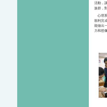
活動，
族群，
心理
順利完
能做出
力和想