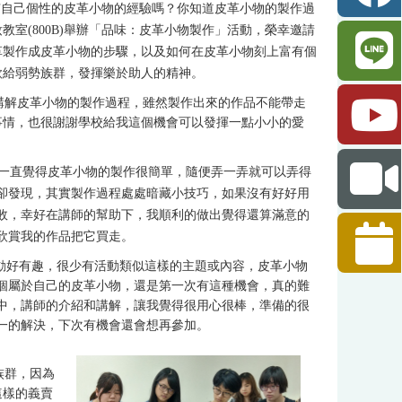
有自己個性的皮革小物的經驗嗎？你知道皮革小物的製作過
妝教室
(800B)
舉辦「品味：皮革小物製作」活動，榮幸邀請
革製作成皮革小物的步驟，以及如何在皮革小物刻上富有個
款給弱勢族群，發揮樂於助人的精神。
講解皮革小物的製作過程，雖然製作出來的作品不能帶走
事情，也很謝謝學校給我這個機會可以發揮一點小小的愛
一直覺得皮革小物的製作很簡單，隨便弄一弄就可以弄得
卻發現，其實製作過程處處暗藏小技巧，如果沒有好好用
敗，幸好在講師的幫助下，我順利的做出覺得還算滿意的
欣賞我的作品把它買走。
動好有趣，很少有活動類似這樣的主題或內容，皮革小物
個屬於自己的皮革小物，還是第一次有這種機會，真的難
中，講師的介紹和講解，讓我覺得很用心很棒，準備的很
一的解決，下次有機會還會想再參加。
族群，因為
這樣的義賣