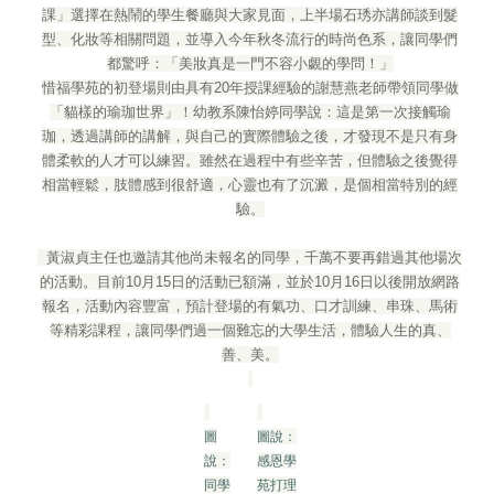
課」選擇在熱鬧的學生餐廳與大家見面，上半場石琇亦講師談到髮
型、化妝等相關問題，並導入今年秋冬流行的時尚色系，讓同學們
都驚呼：「美妝真是一門不容小覷的學問！」
惜福學苑的初登場則由具有20年授課經驗的謝慧燕老師帶領同學做
「貓樣的瑜珈世界」！幼教系陳怡婷同學說：這是第一次接觸瑜
珈，透過講師的講解，與自己的實際體驗之後，才發現不是只有身
體柔軟的人才可以練習。雖然在過程中有些辛苦，但體驗之後覺得
相當輕鬆，肢體感到很舒適，心靈也有了沉澱，是個相當特別的經
驗。
黃淑貞主任也邀請其他尚未報名的同學，千萬不要再錯過其他場次
的活動。目前10月15日的活動已額滿，並於10月16日以後開放網路
報名，活動內容豐富，預計登場的有氣功、口才訓練、串珠、馬術
等精彩課程，讓同學們過一個難忘的大學生活，體驗人生的真、
善、美。
圖
圖說：
說：
感恩學
同學
苑打理