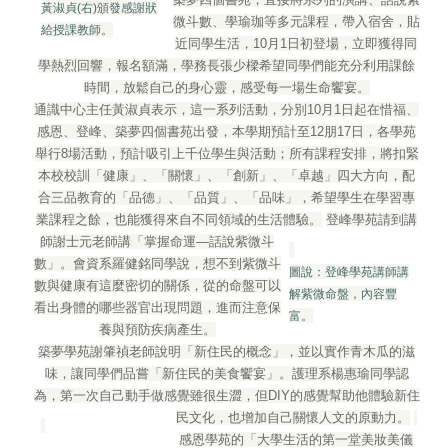
黃淑貞(右)頒發感謝狀
微斗數、學瑜珈等多元課程，帶入宿舍，貼
給授課教師。
近同學生活，10月1日初登場，立即獲得同
學熱烈回響，報名額滿，學務長張少樑希望同學們能充分利用課餘
時間，放鬆自己的身心靈，感受每一場生命饗宴。
通識中心主任黃淑貞表示，這一系列活動，分別10月1日起在惜福、
感恩、登峰、築夢四個書苑出發，本學期預計至12朋17日，各學苑
舉行8場活動，預計吸引上千位學生與活動；所有課程安排，將扣緊
本校校訓「健康」、「關懷」、「創新」、「卓越」四大方向，配
合三品教育的「品德」、「品質」、「品味」，希望學生在學習專
業課程之餘，也能獲得來自不同領域的生活體驗。
登峰學苑請到講
師謝士元老師講「掌握命運―話說紫微斗
數」。會資系羅健銘同學說，想不到紫微斗
圖說：登峰學苑講師講
數與健康有這麼密切的關係，從的命盤可以
解紫微命盤，內容豐
看出身體的哪些器官出現問題，進而注意保
富。
養與預防疾病產生。
築夢學苑謝肇禎老師說明「新住民的概念」，並以實作青木瓜的滋
味，讓同學們品嘗「新住民的美食饗宴」。護理系楊惠瑜同學認
為，第一次自己動手做感覺雖很生澀，但DIY的感覺幫助他體驗新住
民文化，也增加自己關懷人文的原動力。
感恩學苑的「大學生活的第一堂美妝美儀