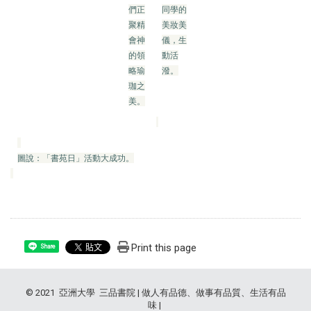
們正
同學的
聚精
美妝美
會神
儀，生
的領
動活
略瑜
潑。
珈之
美。
圖說：「書苑日」活動大成功。
Print this page
Share
© 2021 亞洲大學 三品書院 | 做人有品德、做事有品質、生活有品
味 |