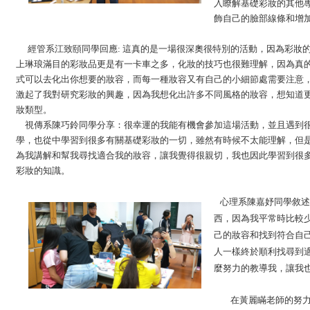
入瞭解基礎彩妝的其他
飾自己的臉部線條和增
經管系江致頤同學回應: 這真的是一場很深奧很特別的活動，因為彩妝
上琳琅滿目的彩妝品更是有一卡車之多，化妝的技巧也很難理解，因為真
式可以去化出你想要的妝容，而每一種妝容又有自己的小細節處需要注意
激起了我對研究彩妝的興趣，因為我想化出許多不同風格的妝容，想知道
妝類型。
視傳系陳巧鈴同學分享：很幸運的我能有機會參加這場活動，並且遇到
學，也從中學習到很多有關基礎彩妝的一切，雖然有時候不太能理解，但
為我講解和幫我尋找適合我的妝容，讓我覺得很親切，我也因此學習到很
彩妝的知識。
心理系陳嘉妤同學敘述
西，因為我平常時比較
己的妝容和找到符合自
人一樣終於順利找尋到
麼努力的教導我，讓我
在黃麗瞞老師的努力協