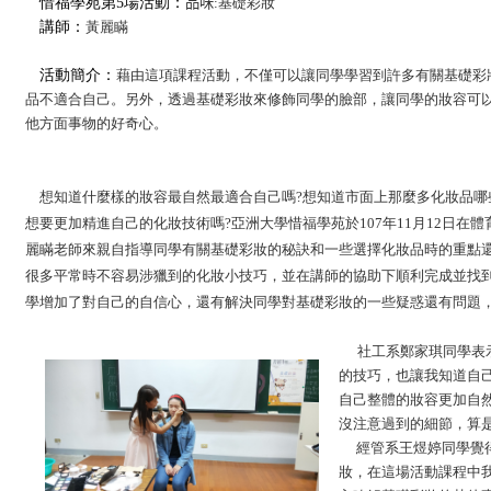
惜福學苑第5場活動：
品味
:基礎彩妝
講師：
黃麗瞞
活動簡介：
藉由這項課程活動，不僅可以讓同學學習到許多有關基礎彩
品不適合自己。另外，透過基礎彩妝來修飾同學的臉部，讓同學的妝容可
他方面事物的好奇心。
想知道什麼樣的妝容最自然最適合自己嗎?想知道市面上那麼多化妝品哪
想要更加精進自己的化妝技術嗎?亞洲大學惜福學苑於107年11月12日在
麗瞞老師來親自指導同學有關基礎彩妝的秘訣和一些選擇化妝品時的重點
很多平常時不容易涉獵到的化妝小技巧，並在講師的協助下順利完成並找
學增加了對自己的自信心，還有解決同學對基礎彩妝的一些疑惑還有問題
社工系鄭家琪同學表
的技巧，也讓我知道自
自己整體的妝容更加自
沒注意過到的細節，算
經管系王煜婷同學覺
妝，在這場活動課程中