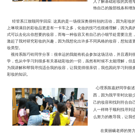
入了解基础彩妆的其他
饰自己的脸部线条和增
经管系江致颐同学回应: 这真的是一场很深奥很特别的活动，因为彩妆
上琳琅满目的彩妆品更是有一卡车之多，化妆的技巧也很难理解，因为真
式可以去化出你想要的妆容，而每一种妆容又有自己的小细节处需要注意
激起了我对研究彩妆的兴趣，因为我想化出许多不同风格的妆容，想知道
妆类型。
视传系陈巧铃同学分享：很幸运的我能有机会参加这场活动，并且遇到
学，也从中学习到很多有关基础彩妆的一切，虽然有时候不太能理解，但
为我讲解和帮我寻找适合我的妆容，让我觉得很亲切，我也因此学习到很
彩妆的知识。
心理系陈嘉妤同学叙述
西，因为我平常时比较
己的妆容和找到符合自
人一样终于顺利找寻到
么努力的教导我，让我
在黄丽瞒老师的努力协