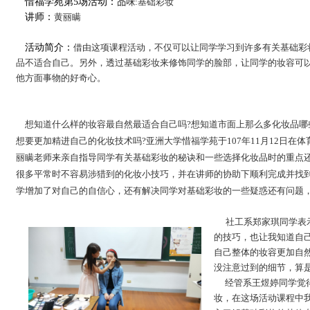
惜福学苑第5场活动：
品味
:基础彩妆
讲师：
黄丽瞒
活动简介：
借由这项课程活动，不仅可以让同学学习到许多有关基础彩
品不适合自己。另外，透过基础彩妆来修饰同学的脸部，让同学的妆容可
他方面事物的好奇心。
想知道什么样的妆容最自然最适合自己吗?想知道市面上那么多化妆品哪
想要更加精进自己的化妆技术吗?亚洲大学惜福学苑于107年11月12日在
丽瞒老师来亲自指导同学有关基础彩妆的秘诀和一些选择化妆品时的重点
很多平常时不容易涉猎到的化妆小技巧，并在讲师的协助下顺利完成并找
学增加了对自己的自信心，还有解决同学对基础彩妆的一些疑惑还有问题
社工系郑家琪同学表
的技巧，也让我知道自
自己整体的妆容更加自
没注意过到的细节，算
经管系王煜婷同学觉
妆，在这场活动课程中