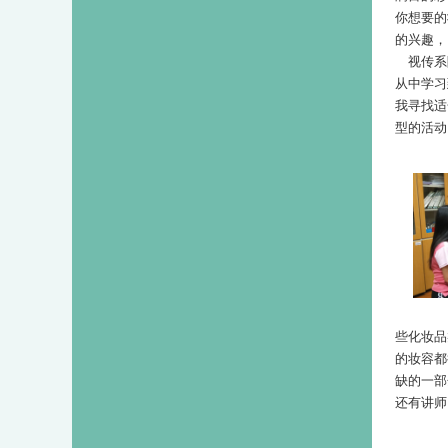
你想要的
的兴趣，
视传系
从中学习
我寻找适
型的活动
些化妆品
的妆容都
缺的一部
还有讲师