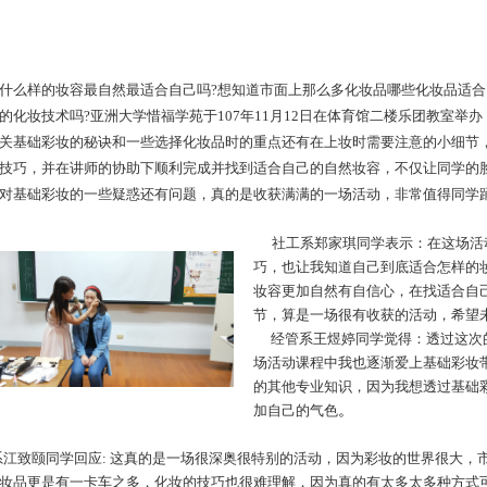
什么样的妆容最自然最适合自己吗?想知道市面上那么多化妆品哪些化妆品适合
的化妆技术吗?亚洲大学惜福学苑于107年11月12日在体育馆二楼乐团教室举
关基础彩妆的秘诀和一些选择化妆品时的重点还有在上妆时需要注意的小细节
技巧，并在讲师的协助下顺利完成并找到适合自己的自然妆容，不仅让同学的
对基础彩妆的一些疑惑还有问题，真的是收获满满的一场活动，非常值得同学
社工系郑家琪同学表示：在这场活
巧，也让我知道自己到底适合怎样的
妆容更加自然有自信心，在找适合自
节，算是一场很有收获的活动，希望
经管系王煜婷同学觉得：透过这次
场活动课程中我也逐渐爱上基础彩妆
的其他专业知识，因为我想透过基础
加自己的气色
。
系江致颐同学回应: 这真的是一场很深奥很特别的活动，因为彩妆的世界很大，
妆品更是有一卡车之多，化妆的技巧也很难理解，因为真的有太多太多种方式