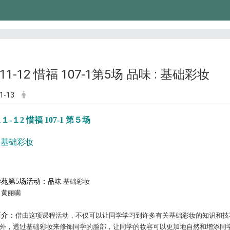
-11-12 惜福 107-1第5场 品味 : 基础彩妆
1-13
-1１-１2 惜福 107-1 第５场
: 基础彩妆
苑第5场活动：
品味
:基础彩妆
：
黄丽瞒
简介：
借由这项课程活动，不仅可以让同学学习到许多有关基础彩妆的知识和技
外，透过基础彩妆来修饰同学的脸部，让同学的妆容可以更加地自然和增添同