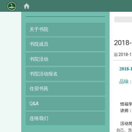
:::
关于书院
2018
书院成员
2018-1
书院活动
2018
书院活动报名
品味 
住宿书苑
Q&A
惜福学
讲师
连络我们
活动
自己。另