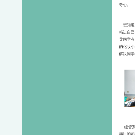
奇心。
想知道
精进自己
导同学有
的化妆小
解决同学
经管
满目的彩