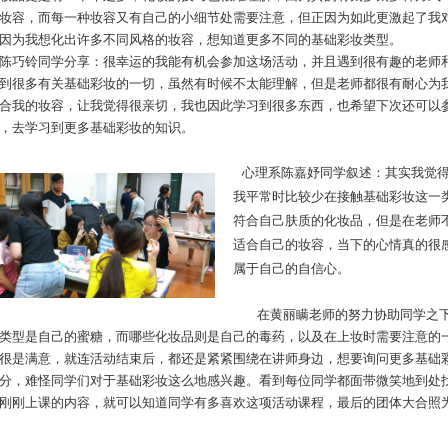
妆容，而每一种妆容又有自己的小细节处需要注意，但正因为如此更激起了我
因为我想化出许多不同风格的妆容，想知道更多不同的基础彩妆类型。
陈巧铃同学分享：很幸运的我能有机会参加这场活动，并且遇到很有趣的老师
到很多有关基础彩妆的一切，虽然有时候不太能理解，但是老师都很有耐心为
合我的妆容，让我觉得很亲切，我也因此学习到很多东西，也希望下次还可以
，去学习到更多基础彩妆的知识。
心理系陈嘉妤同学叙述：其实我觉得
我平常时比较少在接触基础彩妆这一
符合自己肤质的化妆品，但是在老师
适合自己的妆容，当下的心情真的很
属于自己的自信心。
在黄丽瞒老师的努力协助同学之下，
类型是自己的蜜糖，而哪些化妆品则是自己的毒药，以及在上妆时需要注意的
很是满意，就连活动结束后，都还是紧紧围绕在讲师身边，想要询问更多基础
分，难怪同学们对于基础彩妆这么地感兴趣。看到每位同学都面带微笑地到处
刚刚上课的内容，就可以知道同学有多喜欢这项活动课程，最后的团体大合照