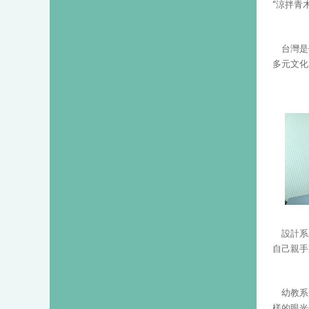
“涼拌青
台灣是
多元文化
設計系
自己親手
幼教系
樣的眼光