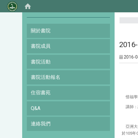
:::
關於書院
201
書院成員
2016-0
書院活動
書院活動報名
住宿書苑
惜福學
講師
：
Q&A
連絡我們
亞洲大
於105