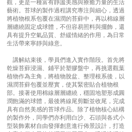
觀，更是一種富有靜謐美感與療癒力量的生活
藝術。苔球的製作過程講究專注與細心，透過
將植物根系包覆在濕潤的苔蘚中，再以棉線層
層纏繞固定成球體，不但容易照料與擺飾，還
具有提升空氣品質、舒緩情緒的作用，為日常
生活帶來寧靜與綠意。
講解結束後，學員們進入實作階段。首先將
乾燥苔蘚浸濕、鋪平於塑膠盤中，再挑選觀葉
植物作為主角，將植物脫盆、整理根系後，以
濕潤苔蘚包覆並壓實，使其緊密貼合植物根
部。接著使用棉線層層纏繞，穩固地塑形成圓
潤飽滿的球體，最後將線尾剪斷並收尾，完成
具有自然美感的苔球作品。除了植物核心結構
的製作外，同學們亦利用白沙、石頭與各式小
型裝飾素材自由發揮創意進行佈景設計，打造