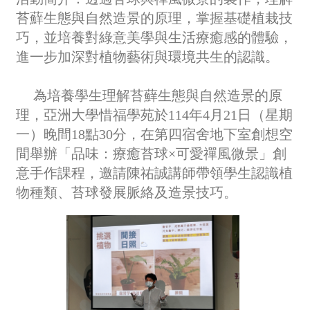
苔蘚生態與自然造景的原理，掌握基礎植栽技
巧，並培養對綠意美學與生活療癒感的體驗，
進一步加深對植物藝術與環境共生的認識。
為培養學生理解苔蘚生態與自然造景的原
理，亞洲大學惜福學苑於114年4月21日（星期
一）晚間18點30分，在第四宿舍地下室創想空
間舉辦「品味：療癒苔球×可愛禪風微景」創
意手作課程，邀請陳祐誠講師帶領學生認識植
物種類、苔球發展脈絡及造景技巧。