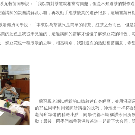
尤若茵同學說：「我以前對茶道就相當有興趣，但是不知道茶的製作過
透過講師的親自講解及示範，再次動手泡茶後真的進步很多，這場書苑日
潘佩貞同學說：「本來以為茶就只是簡單的綠茶、紅茶之分而已，但是
柔美的藍色是我從未見過的，透過講師的講解才慢慢了解蝶豆花的特色，
說，蝶豆花也一種淡淡的豆味，相當特別，我對這次的活動相當滿意，希
」
蘇冠親老師以輕鬆的口吻敘述自身經歷，並用淺顯
的25位同學利用老師所講授的技巧，沖泡出一杯杯
老師所準備的精緻小點，同學們都不斷稱讚今日所
動！最後，同學們都帶著滿腹茶道一起留下大合照，