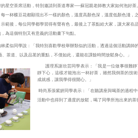
辦的星空茶席活動，特別邀請到茶道專家──蘇冠親老師教大家如何泡好茶
，每一杯蝶豆花都顯現出不一樣的顏色，溫度高顏色深，溫度低顏色淺，
，示範後，每位同學都學習得有聲有色，最後上了茶點給大家，讓大家在
包，為這個特別又有意義的活動畫下句點。
的林柔似同學說：「我特別喜歡學校舉辦類似的活動，透過這個活動講師
茶藝、茶道、以及品茗的重點，不僅如此，還能在課餘時間放鬆身心。」
護理系謝欣芸同學表示：「我是一位做事很難靜
靜下心，這樣才能泡出一杯好茶，雖然我倒茶的技術
成就感，讓我學得很開心。」
時尚系張紫妍同學表示：「在聽講座與喝茶的過程中
活動中也得到了適度的放鬆，喝了同學所泡出來的茶