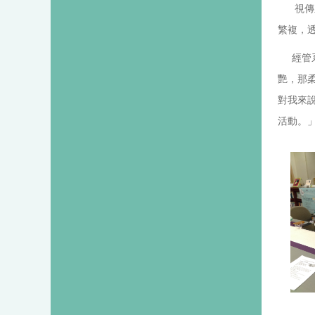
視傳系
繁複，
經管系
艷，那
對我來
活動。