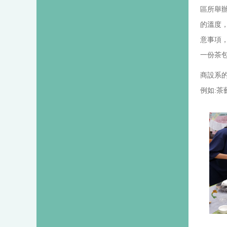
區所舉
的溫度
意事項
一份茶
商設系
例如: