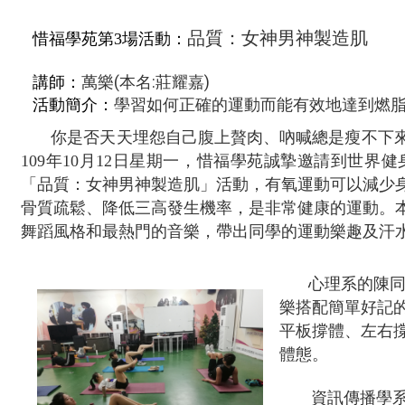
品質：女神男神製造肌
惜福學苑第3場活動：
講師：
萬樂
(
本名
:
莊耀嘉
)
學習如何正確的運動而能有效地達到燃
活動簡介：
你是否天天埋怨自己腹上贅肉、吶喊總是瘦不下來
109
年
10
月
12
日星期一，惜福學苑誠摯邀請到世界健
「品質：女神男神製造肌」活動，有氧運動可以減少
骨質疏鬆、降低三高發生機率，是非常健康的運動。
舞蹈風格和最熱門的音樂，帶出同學的運動樂趣及汗
心理系的陳
樂搭配簡單好記
平板撐體、左右
體態。
資訊傳播學