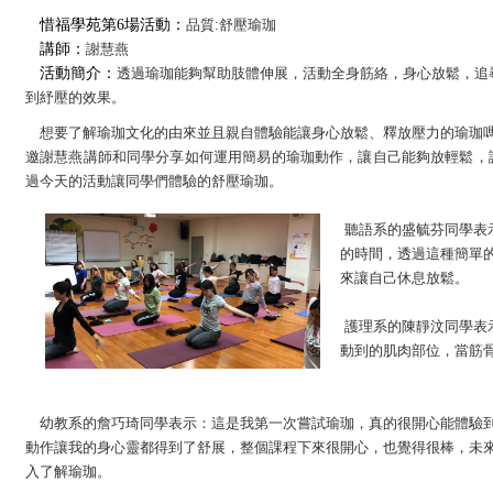
惜福學苑第6場活動：
品質
:
舒壓瑜珈
講師：
謝慧燕
活動簡介：
透過瑜珈能夠幫助肢體伸展，活動全身筋絡，身心放鬆，追
到紓壓的效果。
想要了解瑜珈文化的由來並且親自體驗能讓身心放鬆、釋放壓力的瑜珈
邀謝慧燕講師和同學分享如何運用簡易的瑜珈動作，讓自己能夠放輕鬆，
過今天的活動讓同學們體驗的舒壓瑜珈。
聽語系的盛毓芬同學表
的時間，透過這種簡單
來讓自己休息放鬆。
護理系的陳靜汶同學表
動到的肌肉部位，當筋
幼教系的詹巧琦同學表示：這是我第一次嘗試瑜珈，真的很開心能體驗
動作讓我的身心靈都得到了舒展，整個課程下來很開心，也覺得很棒，未
入了解瑜珈。