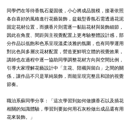
同學們在等待香氛石凝固後，小心將成品脫模，接著依照
各自喜好的風格進行花藝裝飾，盆栽型香氛石需透過花泥
固定花材位置，而擴香片則需逐一黏貼花材與裝飾細節，
因此在角度、間距與主視覺配置上更考驗整體設計感，部
分作品以低飽和色系呈現溫柔淡雅的氛圍，也有同學運用
對比色與多層次花材配置，營造更鮮明立體的視覺效果，
講師也在過程中逐一協助同學調整花材方向與空間比例，
引導大家理解花藝設計中「主花、陪襯與留白」之間的關
係，讓作品不只是單純裝飾，而能呈現完整且和諧的視覺
節奏。
職治系蘇同學分享：「這次學習到如何做擴香石以及插花
相關的知識體驗，學習到要如何用石灰粉做出成品還有用
花來裝飾。」