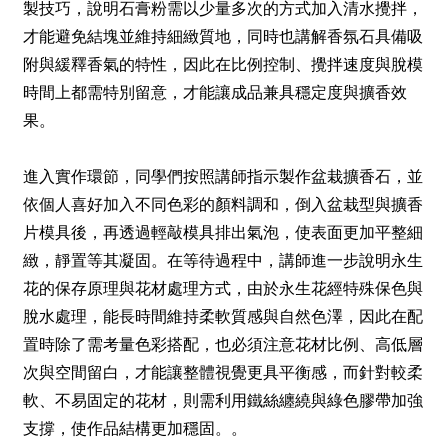
製技巧，說明石膏粉需以少量多次的方式加入清水攪拌，
才能避免結塊並維持細緻質地，同時也講解香氛石具備吸
附與緩釋香氣的特性，因此在比例控制、攪拌速度與脫模
時間上都需特別留意，才能讓成品兼具穩定度與擴香效
果。
進入實作環節，同學們按照講師指示製作盆栽擴香石，並
依個人喜好加入不同色彩的顏料調和，倒入盆栽型與擴香
片模具後，再透過輕敲模具排出氣泡，使表面更加平整細
緻，靜置等其凝固。在等待過程中，講師進一步說明永生
花的保存原理與花材處理方式，由於永生花經特殊保色與
脫水處理，能長時間維持柔軟質感與自然色澤，因此在配
置時除了需考量色彩搭配，也必須注意花材比例、高低層
次與空間留白，才能讓整體視覺更具平衡感，而針對較柔
軟、不易固定的花材，則需利用鐵絲纏繞與綠色膠帶加強
支撐，使作品結構更加穩固。。