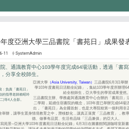
3學年度亞洲大學三品書院「書苑日」成果發表
6-11
SystemAdmin
院、通識教育中心103學年度完成64場活動，透過「書
會，分享全校師生。
亞洲大學
（Asia University, Taiwan）
三品書院6月3日舉
學103年度書苑日活動全紀錄」，集結103學年度所辦理6
說：負責「書苑日」
給全校師生，亞大學生的學習成果斐然
動的指導老師賴昭吟
三品書院主辦、學務處與通識教育中心合辦的「書苑日」
右二)等4人合影。
二學期，延續住宿書院的概念，103年度已舉辦完成64場
出，「書苑日」為全國首創，也是大專院校第一個利用非
舍舉辦，讓學生置身情境教育之中，潛移默化，讓真正落實「三品教育」，教
德、做事有品質、生活有品味「三品兼俱」的亞大人。
寫苑景─亞洲大學103年度書苑日活動全紀錄」6月3日在圖書館閱讀咖啡室新
的活動花絮短片，讓許多未參加過活動的同學紛紛詢問報名方式，希望下學年