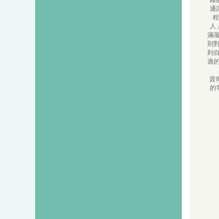
通
程
人
滿
則
到
過
資
的