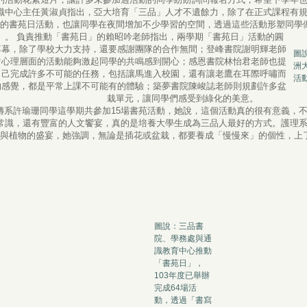
識中心主任黃淑貞指出，亞大培育「三品」人才不遺餘力，除了在正式課程有
的書苑日活動，也讓同學在夜間增加不少學習的空間，透過這些活動形塑同學
」。
負責推動「書苑日」的賴昭吟老師指出，兩學期「書苑日」活動的圓
落幕，除了學校大力支持，還要感謝團隊的合作無間；登峰書院謝明輝老師
圖
對心理層面的活動能夠激起同學的共鳴感到開心；感恩書院林怡君老師也提
洲
自己完成許多不可能的任務，包括讓馬進入校園，還有讓老鷹在耳際呼嘯而
活
的感覺，都是平常上課不可能有的體驗；築夢書院陳峻誌老師則規劃許多盆
栽單元，讓同學們感受到綠化的美意。
傳系許瑜珊同學這學期共參加15場書苑活動，她說，這個活動真的很有意義，
常識，還有豐富的人文饗宴，真的是培養大學生成為三品人最好的方式。護理
與植物的盛宴，她強調，無論是插花或盆栽，都要養成「慢慢來」的個性，上
圖說：三品書
院、學務處與通
識教育中心推動
「書苑日」，
103年度已舉辦
完成64場活
動，透過「書寫