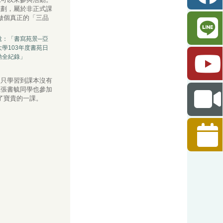
規劃，屬於非正式課
做個真正的「三品
說：「書寫苑景─亞
大學103年度書苑日
動全紀錄」
不只學習到課本沒有
系張書毓同學也參加
了寶貴的一課。