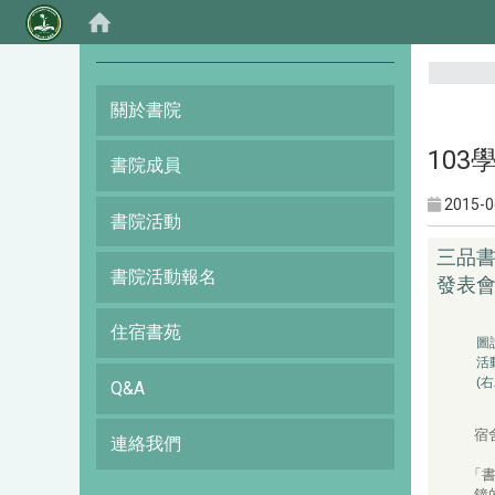
:::
關於書院
10
書院成員
2015-0
書院活動
三品書
書院活動報名
發表
住宿書苑
圖
活
(
Q&A
宿
連絡我們
「書
鐘