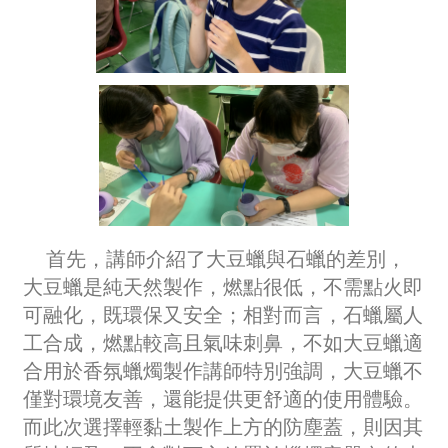
首先，講師介紹了大豆蠟與石蠟的差別，
大豆蠟是純天然製作，燃點很低，不需點火即
可融化，既環保又安全；相對而言，石蠟屬人
工合成，燃點較高且氣味刺鼻，不如大豆蠟適
合用於香氛蠟燭製作講師特別強調，大豆蠟不
僅對環境友善，還能提供更舒適的使用體驗。
而此次選擇輕黏土製作上方的防塵蓋，則因其