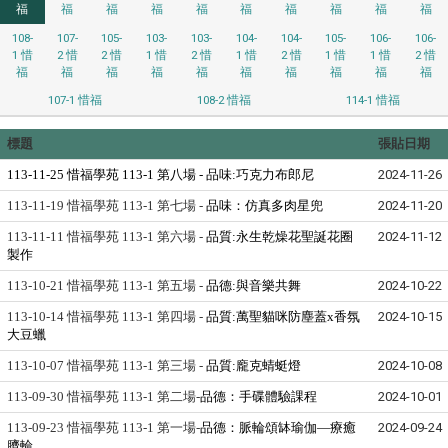
福
福
福
福
福
福
福
福
福
福
108-
107-
105-
103-
103-
104-
104-
105-
106-
106-
1 惜
2 惜
2 惜
1 惜
2 惜
1 惜
2 惜
1 惜
1 惜
2 惜
福
福
福
福
福
福
福
福
福
福
107-1 惜福
108-2 惜福
114-1 惜福
標題
張貼日期
113-11-25 惜福學苑 113-1 第八場 -
品味:巧克力布郎尼
2024-11-26
113-11-19 惜福學苑 113-1 第七場 -
品味：仿真多肉星兜
2024-11-20
113-11-11 惜福學苑 113-1 第六場 -
品質:永生乾燥花聖誕花圈
2024-11-12
製作
113-10-21 惜福學苑 113-1 第五場 -
品德:與音樂共舞
2024-10-22
113-10-14 惜福學苑 113-1 第四場 -
品質:萬聖貓咪防塵蓋x香氛
2024-10-15
大豆蠟
113-10-07 惜福學苑 113-1 第三場 -
品質:龐克蜻蜓燈
2024-10-08
113-09-30 惜福學苑 113-1 第二場-
品德：手碟體驗課程
2024-10-01
113-09-23 惜福學苑 113-1 第一場-
品德：脈輪頌缽瑜伽—療癒
2024-09-24
臍輪