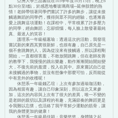
亞洲大學三品書院在103學年度10月15日，晚上6
點30分至8點，於感恩地餐玻璃商場─延伸肢體的熱
情！老師帶領著同學們嘗試了許多的舞步，讓從未接
觸過舞蹈的同學們，獲得與眾不同的經驗，也逐漸喜
愛上跳舞這項運動！在課程中，平常積累了許多壓力
的同學，經由舞蹈，忘卻煩惱，每人臉上散發著最純
真、最迷人的笑容！
護理系一年級楊蕙瑜：透過這次的活動，我發現
嘗試新的東西其實很新鮮，也很有趣，自己原先是一
個不會跳舞的人，因為從沒來有接觸過，所以課程剛
開始，一直都很害羞，不敢放開跳舞，但在老師友善
的教學下，我慢慢的跳出樂趣，動作漸漸開始開始變
大，不復先前的羞澀，投入在其中。原來嘗試自己從
未接觸過的事物，並沒有想像中那麼可怕，反而能從
中有意外的收穫呢！
休憩系一年級錢乙瑄：上次有參加過瑜珈活動，
因為相當有趣，讓自己印象深刻，所以這次又來參
加，這次的內容與上次有了很大的差異，唯一不變的
是老師的親切以及課程的有趣，充滿節奏的舞蹈更是
令我難以忘懷，也活絡了我平常鮮少運動的筋骨，讓
我的身體更加的健康！
休憩系一年級易佳穎：音樂悠悠，身體隨之起