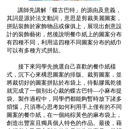
講師先講解「蝶古巴特」的源由及意義，
其詞是源於法文動詞，意思是剪裁美麗圖案，
拼貼裝飾於家飾物品或傢俱上，展現出創意設
計的裝飾藝術，然後說明餐巾紙上的圖案分布
有四種不同，利用這四種不同圖案分布的紙巾
可以有多種方式拼貼。
接下來同學先挑選自己喜歡的餐巾紙樣
式，沉下心來構思圖案的排版、裁剪圖案，並
將裁切好的圖案拼貼於布袋上，待黏膠風乾後
就完成了一個别出心裁的蝶古巴特—小麻布提
袋。製作過程中，同學們都能夠暫時放下諸多
煩惱，只須專心思考如何利用手上僅有的不同
圖案的餐巾紙，在一個純棕黃色的麻布袋上，
創造出豐富且獨具個人特色的作品。最後，藉