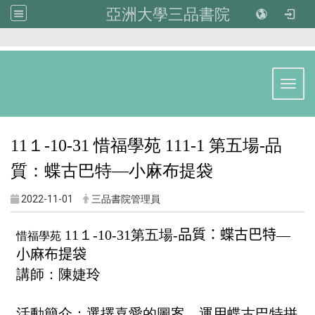
亞洲大學三品書院
:::
Toggl
11１-10-31
惜福學苑 111-1
第
五
場-
品
質：蝶古巴特—小麻布提袋
2022-11-01
三品書院管理員
 11１-10-31第五場-
品質：蝶古巴特—
惜福學苑
小麻布提袋
講師：陳婕玲
活動簡介：選擇喜愛的圖案，運用蝶古巴特拼