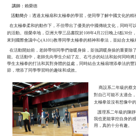
講師：
賴榮德
活動簡介：
透過太極扇和太極拳的學習，使同學了解中國文化的精
在太極拳柔和的動作下，不但帶出了優美的中國傳統文化，同時可以
的活動。很榮幸地，亞洲大學三品書院於
108
年
4
月
22
日晚上
6
點
30
分
來到國際會議中心
(A101)
教導同學太極拳的精神和拳法，並結合太極
在活動開始前，老師帶領同學們做暖身操，並強調暖身操的重要除
能。在活動中，老師先向學生介紹了左、右弓步的站法和如何同時將
學生太極拳的打法和其對身體的益處，同時結合太極扇增添拳法的豐
節，增添了同學學習時的趣味和成效。
商設系二年級的蔡
對自己可能不太適合
太極拳並沒有想像中
護理系二年級的陳靜
我也更能掌控自身的
用，真的十分有趣。