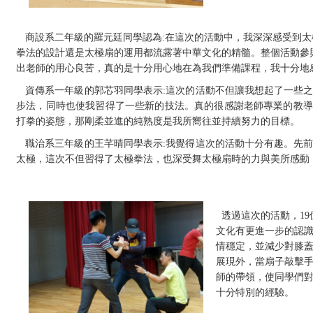
商設系二年級的羅元廷同學認為
:
在這次的活動中，我深深感受到太
拳法的設計還是太極扇的運用都流露著中華文化的精髓。整個活動參
出老師的用心良苦，真的是十分用心地在為我們準備課程，我十分地
資傳系一年級的郭芯羽同學表示
:
這次的活動不但讓我想起了一些
步法，同時也使我習得了一些新的技法。真的很感謝老師專業的教導
打拳的姿態，那剛柔並進的純熟度是我所嚮往並持續努力的目標。
職治系三年級的王芊晴同學表示
:
我覺得這次的活動十分有趣。先
太極，這次不但習得了太極拳法，也深受舞太極扇時的力與美所感動
透過這次的活動，
19
文化有更進一步的認
情穩定，並減少對膝
展現外，當扇子敲擊
師的帶領，使同學們
十分特別的經驗。