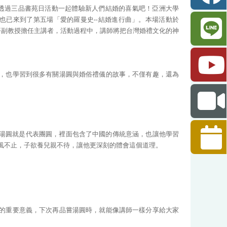
透過三品書苑日活動一起體驗新人們結婚的喜氣吧！亞洲大學
也已來到了第五場「愛的羅曼史--結婚進行曲」。本場活動於
陳正平副教授擔任主講者，活動過程中，講師將把台灣婚禮文化的神
，也學習到很多有關湯圓與婚俗禮儀的故事，不僅有趣，還為
湯圓就是代表團圓，裡面包含了中國的傳統意涵，也讓他學習
風不止，子欲養兒親不待，讓他更深刻的體會這個道理。
的重要意義，下次再品嘗湯圓時，就能像講師一樣分享給大家