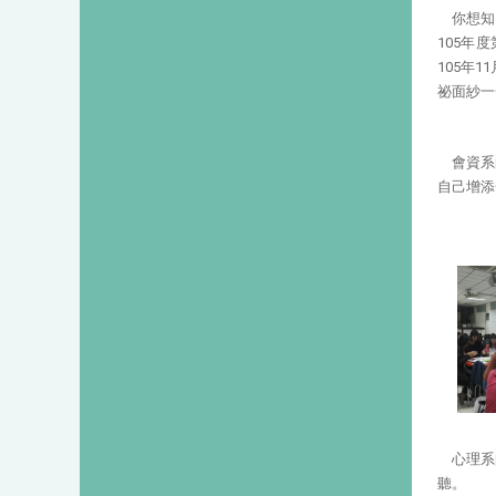
你想知
105年
105年
祕面紗一
會資系
自己增添
心理系
聽。