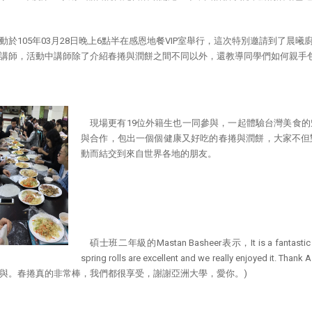
動於105年03月28日晚上6點半在感恩地餐VIP室舉行，這次特別邀請到了
講師，活動中講師除了介紹春捲與潤餅之間不同以外，還教導同學們如何親手
現場更有19位外籍生也一同參與，一起體驗台灣美食
與合作，包出一個個健康又好吃的春捲與潤餅，大家不但
動而結交到來自世界各地的朋友。
碩士班二年級的Mastan Basheer表示，It is a fantastic moveme
spring rolls are excellent and we really enjoy
與。春捲真的非常棒，我們都很享受，謝謝亞洲大學，愛你。)