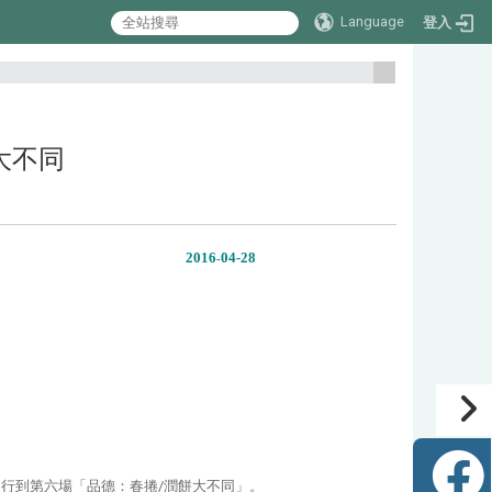
Language
登入
:::
餅大不同
2016
04
-28
-
進行到第六場「品德：春捲/潤餅大不同」。