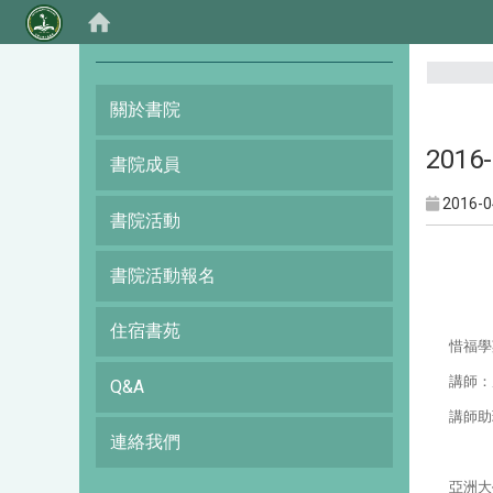
:::
關於書院
201
書院成員
2016-0
書院活動
書院活動報名
住宿書苑
惜福學
講師
：
Q&A
講師助
連絡我們
亞洲大