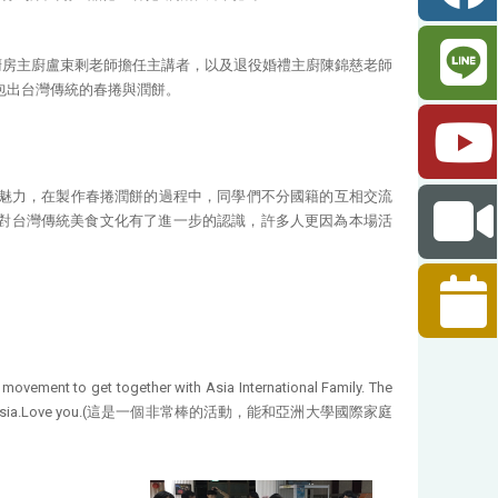
晨曦廚房主廚盧束剩老師擔任主講者，以及退役婚禮主廚陳錦慈老師
包出台灣傳統的春捲與潤餅。
的魅力，在製作春捲潤餅的過程中，同學們不分國籍的互相交流
對台灣傳統美食文化有了進一步的認識，許多人更因為本場活
nt to get together with Asia International Family. The
ed it. Thank Asia.Love you.(這是一個非常棒的活動，能和亞洲大學國際家庭