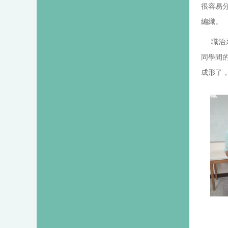
很容易
編織。
職治系
同學間
成形了