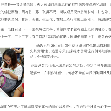
會理事長──黃金鶯老師，教大家如何藉由流行的材料來製作傳統的編織，
嬤的編籃藝術，因為竹、藤…取得不易，所以運用現代普遍材料¬-打包帶
成品兼具環保、實用、美觀、生活化，在加上流行能織出個性化，故編織
畢後，老師到台下一一巡視每位同學，希望同學們都有跟上老師的腳步，在
一上一下、二上二下，有了口訣和講義的輔助，同學們漸漸上手，也各自
幼教系許馨仁在回饋中寫到學到打包帶編織利用
失其實用性，透過今天的課程才發現流行與傳統的
品，令他驚艷不已。
商設系黃芳怡表示因為這次的活動，學到了許多編織
講解外，在製作過程中，都會不時的向我們詢問以及
莊心萍表示了解編織需要充分的耐心以及細心，在過程中只要分心下一