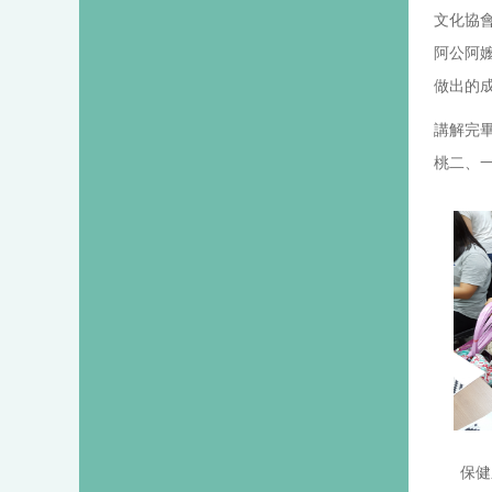
文化協
阿公阿
做出的
講解完
桃二、
保健系