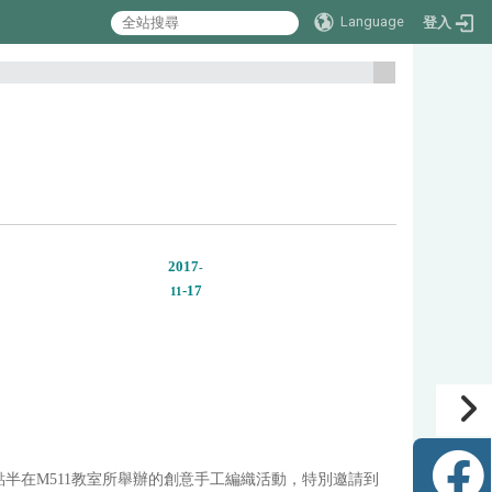
Language
登入
:::
2017
-
-17
11
6點半在M511教室所舉辦的創意手工編織活動，特別邀請到