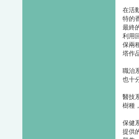
在活
特的
最終
利用
保兩
塔作
職治
也十
醫技
樹種
保健
提供