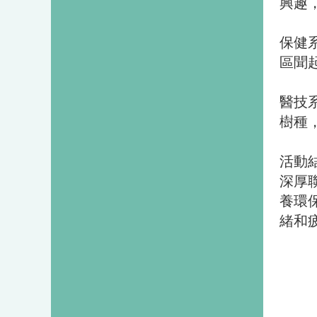
興趣
保健
區聞
醫技
樹種
活動
深厚
養環
緒和