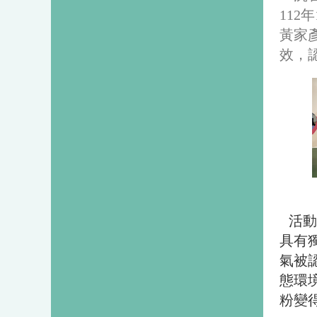
112
黃家
效，
活動
具有
氣被
態環
粉變