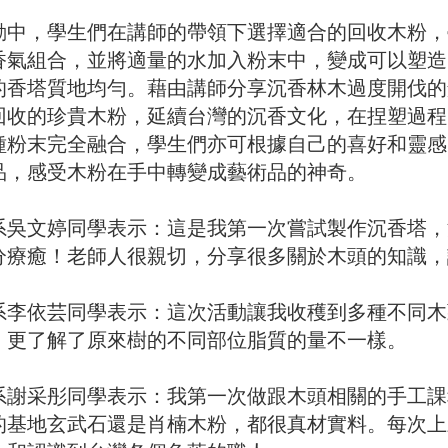
動中，學生們在講師的帶領下選擇適合的回收木粉，
香氣組合，並將適量的水加入粉末中，變成可以塑造
的香塔質地均勻。藉由講師分享沉香林木過度開伐的
回收的珍貴木粉，延續台灣的沉香文化，在捏塑過程
種粉末完全融合，學生們亦可根據自己的喜好和靈感
品，感受木粉在手中轉變成藝術品的神奇。
系吳文婷同學表示：這是我第一次嘗試製作沉香塔，
分療癒！老師人很親切，分享很多關於木頭的知識，
系李依芸同學表示：這次活動讓我收穫到多種不同木
，更了解了原來樹的不同部位脂質的量不一樣。
系謝采彤同學表示：我第一次做跟木頭相關的手工課
的基地玄武石還是肖楠木粉，都很真材實料。每次上