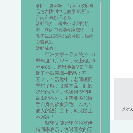
講師：
唐莉媙
台南市政府毒
品危害防制中心個案管理師；
台南市義務張老師
活動簡介：藉由小遊戲的規
畫，在熱門的染毒議題中，引
導學生認識毒品的可怕，拒絕
染毒色彩。
活動成效：
亞洲大學三品書院於103
學年度11月12日，晚上6點30
分至8點，感恩地餐VIP室舉
辦了小型演講─毒品：不
毒？，在活動中，老師讓同
學們了解了各級毒品，對於
我們的危害，也讓同學們明
白出門在外，更需要多加留
意自身的飲食安危，以免在
造訪人次
他人的設計之下，就此踏上
不歸路！
醫學暨健康學院的翁伊
楷同學表示，透過這次的毒