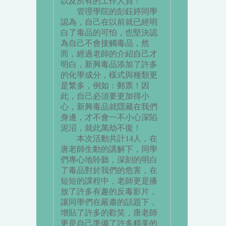
以及所有的工作人員！
管理學院的彭鈺婷同學
認為，自己在以前就已經明
白了毒品的可怕，也堅決認
為自己不會接觸毒品，然
而，經過老師的介紹自己才
明白，新興毒品添加了許多
的化學成分，樣式與種類更
是繁多，例如：郵票！因
此，自己必須要更加得小
心，新興毒品就隱藏在我們
身邊，才不會一不小心深陷
泥沼，就此萬劫不復！
本次活動共計14人，在
唐老師生動的講解下，同學
們專心地聆聽，深刻的明白
了毒品對於我們的危害，在
短短的課程中，老師更是播
放了許多有趣的反毒影片，
讓同學們在嚴肅的話題下，
增貼了許多的歡笑，唐老師
更是自己準備了許多精美的