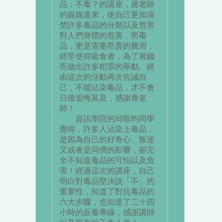
品：不毒？的講座，唐老師
的娓娓道來，使自己更加清
楚許多毒品的分類以及危害
對人們身體的危害，而毒
品，更是需要昂貴的費用，
經常使得吸食者，為了籌錢
而做出許多犯罪的舉動。經
由這次的活動再次告誡自
己，不能沾染毒品，才不會
日後追悔莫及，感謝唐老
師！
資訊學院的邱暄昀同學
覺得，許多人沾染上毒品，
是因為自己的好奇心、叛逆
又或者是同儕的影響，卻完
全不知道毒品的可怕以及危
害！經過這次的講座，自己
明白對毒品堅決說「不」的
重要性，知道了對抗毒品的
六大步驟，也知道了二十四
小時的反毒專線，感謝講師