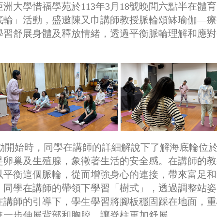
亞洲大學惜福學苑於113年3月18號晚間六點半在體
底輪」活動，盛邀陳又巾講師教授脈輪頌缽瑜伽—療
學習舒展身體及釋放情緒，透過平衡脈輪理解和應對
。
動開始時，同學在講師的詳細解說下了解海底輪位
是卵巢及生殖腺，象徵著生活的安全感。在講師的教
以平衡這個脈輪，從而增強身心的連接，帶來富足和
，同學在講師的帶領下學習「樹式」，透過調整站姿
在講師的引導下，學生學習將腳板穩固踩在地面，重
進一步伸展背部和胸腔，讓脊柱更加舒展。