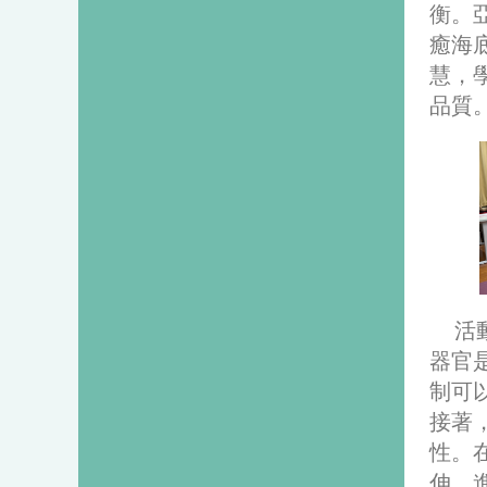
衡。
癒海
慧，
品質
活
器官
制可
接著
性。
伸，