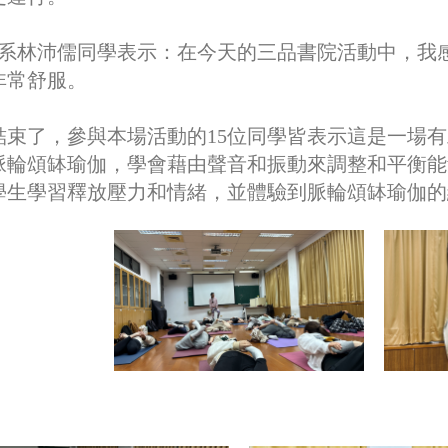
系林沛儒同學表示：在今天的三品書院活動中，我
非常舒服。
結束了，參與本場活動的15位同學皆表示這是一場
脈輪頌缽瑜伽，學會藉由聲音和振動來調整和平衡能
學生學習釋放壓力和情緒，並體驗到脈輪頌缽瑜伽的