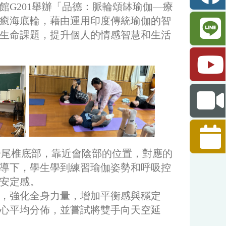
育館G201舉辦「品德：脈輪頌缽瑜伽—療
癒海底輪，藉由運用印度傳統瑜伽的智
生命課題，提升個人的情感智慧和生活
於尾椎底部，靠近會陰部的位置，對應的
導下，學生學到練習瑜伽姿勢和呼吸控
安定感。
，強化全身力量，增加平衡感與穩定
心平均分佈，並嘗試將雙手向天空延