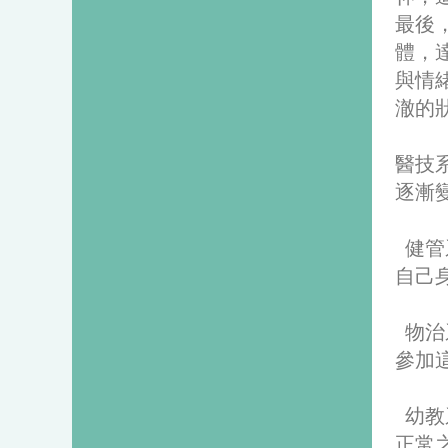
最後
體，
與情
澈的
醫技
逐漸
健管
自己
物治
參加
幼教
正常