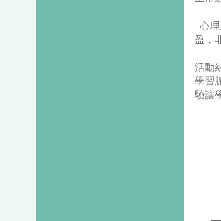
心理
盈，
活動
學習
驗讓