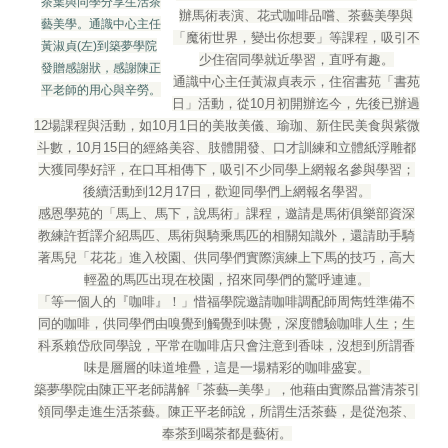
茶葉與同學分享生活茶
辦馬術表演、花式咖啡品嚐、茶藝美學與
藝美學。通識中心主任
「魔術世界，變出你想要」等課程，吸引不
黃淑貞(左)到築夢學院
少住宿同學就近學習，直呼有趣。
發贈感謝狀，感謝陳正
通識中心主任黃淑貞表示，住宿書苑「書苑
平老師的用心與辛勞。
日」活動，從10月初開辦迄今，先後已辦過
12場課程與活動，如10月1日的美妝美儀、瑜珈、新住民美食與紫微
斗數，10月15日的經絡美容、肢體開發、口才訓練和立體紙浮雕都
大獲同學好評，在口耳相傳下，吸引不少同學上網報名參與學習；
後續活動到12月17日，歡迎同學們上網報名學習。
感恩學苑的「馬上、馬下，說馬術」課程，邀請是馬術俱樂部資深
教練許哲譯介紹馬匹、馬術與騎乘馬匹的相關知識外，還請助手騎
著馬兒「花花」進入校園、供同學們實際演練上下馬的技巧，高大
輕盈的馬匹出現在校園，招來同學們的驚呼連連。
「等一個人的『咖啡』！」惜福學院邀請咖啡調配師周雋甡準備不
同的咖啡，供同學們由嗅覺到觸覺到味覺，深度體驗咖啡人生；生
科系賴岱欣同學說，平常在咖啡店只會注意到香味，沒想到所謂香
味是層層的味道堆疊，這是一場精彩的咖啡盛宴。
築夢學院由陳正平老師講解「茶藝─美學」，他藉由實際品嘗清茶引
領同學走進生活茶藝。陳正平老師說，所謂生活茶藝，是從泡茶、
奉茶到喝茶都是藝術。