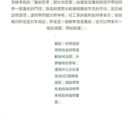
登峰學苑的「魔術世界，變出你想要」由優資深魔術師孫平帶領同
學一窺魔術的門徑。孫老師實際示範幾個魔術常見的手法，並詳細
說明原理，讓同學們都大呼神奇。社工系的蔡昀孜同學表示，他領
略到即使是日常用品，即使是一個硬幣透過魔術，也可以帶來不一
樣的感覺、帶給歡樂。
圖說：外聘老師
周雋甡為同學講
解如何品聞、分
辨咖啡的香味，
通識中心主任黃
淑貞(右)發贈感
謝狀，感謝周雋
甡老師為同學帶
來精彩的咖啡饗
宴。