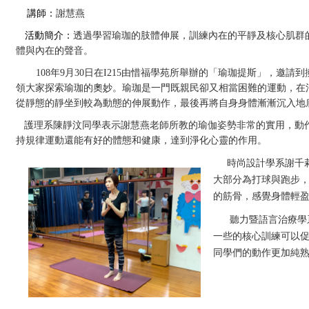
講師：
謝慧燕
活動簡介：
透過學習瑜珈的肢體伸展，訓練內在的平靜及核心肌群
體與內在的聲音。
108年
9
月
30
日在
I215
由惜福學苑所舉辦的「瑜珈提斯」，邀請到
領大家探索瑜珈的奧妙。瑜珈是一門既親民卻又相當困難的運動，在
從靜態的靜坐到較為動態的伸展動作，最後再將自身身體漸漸沉入地
護理系陳靜汶同學表示謝慧燕老師所教的瑜伽姿勢非常的實用，動
持規律運動還能有好的體態和健康，達到淨化心靈的作用。
時尚設計學系謝千
大部分為打球與跑步
的筋骨，感覺身體輕
聽力暨語言治療學系
一些的核心訓練可以
同學們的動作更加純