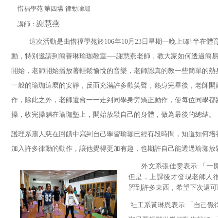
惜福學苑 第四場-律動瑜珈
謝慧燕
講師
：
這次活動是由惜福學苑於106年10月23日星期一晚上6點半在體
動，特別邀請到簡善琳瑜珈教室──謝慧燕老師，教大家如何透過簡
開始，老師開始播放著輕鬆愉悅的音樂，老師認真的教一些簡單的熱
一般的瑜珈這麼的安靜，反而充滿許多歡笑聲，熱身完畢後，老師開
作，除此之外，老師還會一一走到同學身旁矯正動作，使每位同學都
操，收完操躺在瑜珈墊上，開始放鬆自己的身體，做為最後的總結。
護理系蕭人慈在回饋中寫到自己學習瑜珈已經有段時間，知道如何培
加入許多律動的動作，讓他覺得更加有趣，也期許自己能透過瑜珈放
外文系張佳雯表示:「一
但是，上課後才發現老師人
習到許多東西，希望下次還可
社工系黃琳恩表示:「自己覺