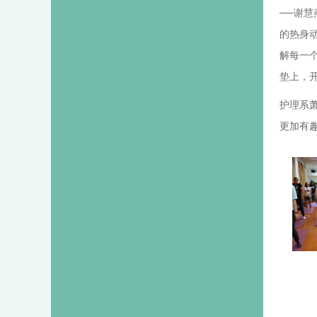
──谢
的热身
解每一
垫上，
护理系
更加有