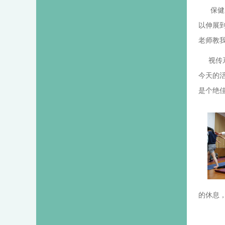
保健系
以伸展
老师教
视传系
今天的
是个绝
的休息