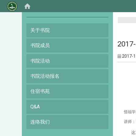
:::
关于书院
2017
书院成员
2017-1
书院活动
书院活动报名
住宿书苑
Q&A
惜福学
连络我们
讲师
：
这