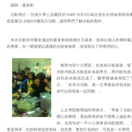
講師
：
盧束剩
活動簡介：亞洲大學三品書院於104年10月5日為住宿生在惜福學苑地餐
蔬食樂活-水餃DIY書苑日活動，讓同學們了解水餃的製作。
本次活動非常榮幸邀請到盧束剩老師擔任主講者，老師以個人的獨特氣
的專業，在一開場便以濃濃的水餃食物香，深深抓住了同學們的心。
教學內容十分豐富，在老師示範過後，發
水餃內餡及水餃皮給各組學生，將內餡包進
好吃的水餃就完成了。醫學暨健康學院丁
示：「在本次活動，第一次學會如何包水餃
就可以與母親一起同樂。」
人文學院陳閔涵同學表示：「學會了水餃
開心的事情，看似簡單的技巧實際上做起來
的，沒有包好一不小心便會使內餡散開。」
看是簡單，吃的時候也很美味，但其實，要把它包得好，可真是一大學問