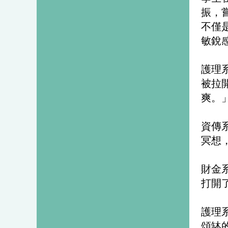
振，
不僅
敏銳
護理
被拉
爽。
資傳
冥想
財金
打開
護理
頌缽