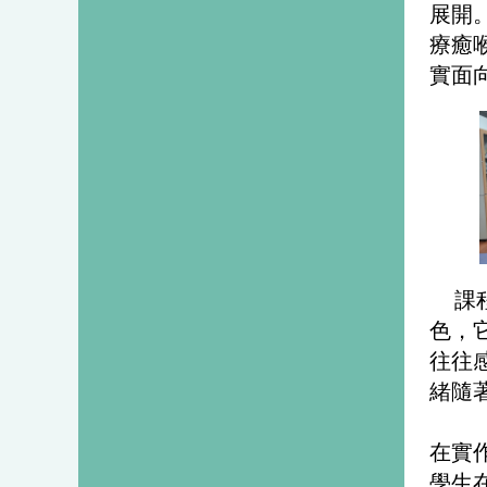
展開
療癒
實面
課
色，
往往
緒隨
在實
學生