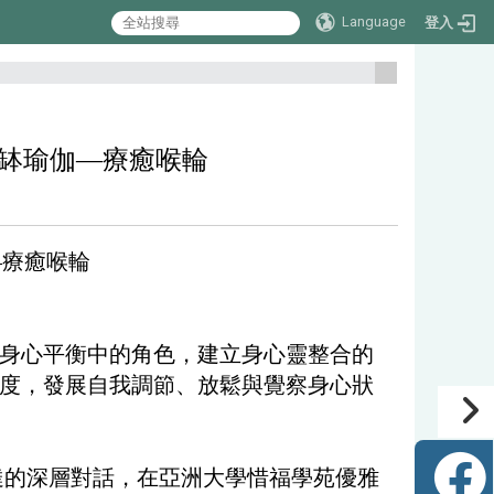
Language
登入
:::
：脈輪頌缽瑜伽—療癒喉輪
伽—療癒喉輪
身心平衡中的角色，建立身心靈整合的
度，發展自我調節、放鬆與覺察身心狀
達的深層對話，在亞洲大學惜福學苑優雅