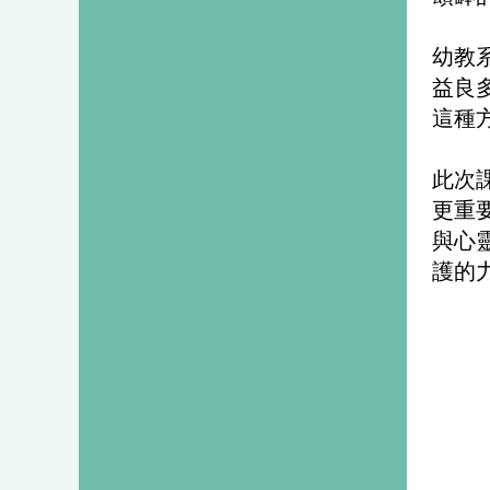
幼教
益良
這種
此次
更重
與心
護的