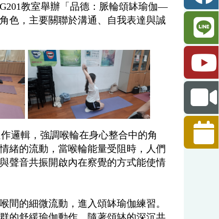
樓G201教室舉辦「品德：脈輪頌缽瑜伽—
角色，主要關聯於溝通、自我表達與誠
作邏輯，強調喉輪在身心整合中的角
情緒的流動，當喉輪能量受阻時，人們
與聲音共振開啟內在察覺的方式能使情
喉間的細微流動，進入頌缽瑜伽練習。
群的舒緩瑜伽動作，隨著頌缽的深沉共