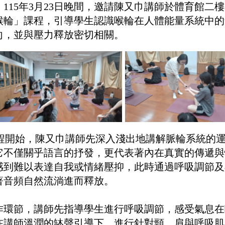
。115年3月23日晚間，邀請陳又巾講師於體育館二
喉輪」課程，引導學生認識喉輪在人體能量系統中的
向，並與壓力釋放密切相關。
程開始，陳又巾講師先深入淺出地講解脈輪系統的運
它不僅關乎語言的抒發，更代表著內在真實的傳遞與
感到難以表達自我或情緒壓抑，此時通過呼吸調節及
著音頻自然流淌進而釋放。
作環節，講師先指導學生進行呼吸調節，感受氣息在
在講師溫潤的缽聲引導下，進行針對頸、肩與呼吸肌