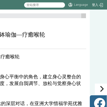
Language
登入
:::
：脉轮颂钵瑜伽—疗癒喉轮
伽—疗癒喉轮
身心平衡中的角色，建立身心灵整合的
度，发展自我调节、放松与觉察身心状
达的深层对话，在亚洲大学惜福学苑优雅