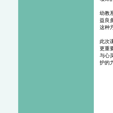
幼教
益良
这种
此次
更重
与心
护的