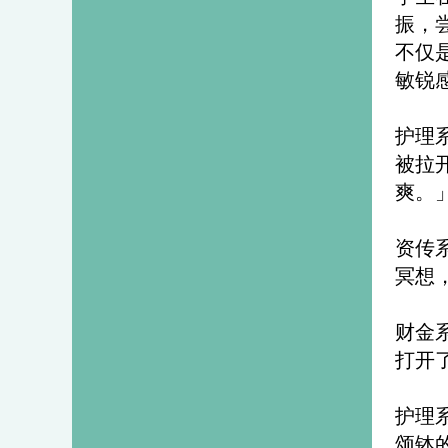
振，
不仅
敏锐
护理
被拉
爽。
资传
冥想
财金
打开
护理
颂钵