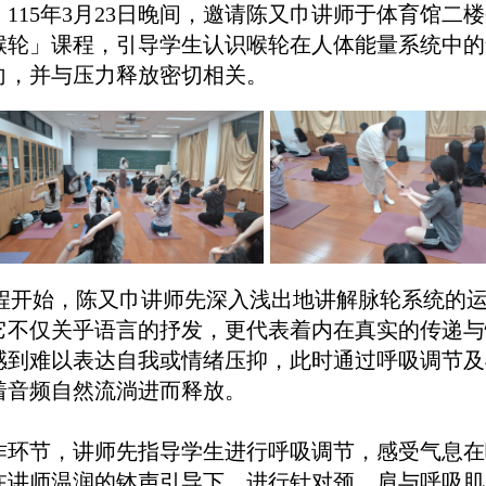
。115年3月23日晚间，邀请陈又巾讲师于体育馆二
喉轮」课程，引导学生认识喉轮在人体能量系统中的
向，并与压力释放密切相关。
程开始，陈又巾讲师先深入浅出地讲解脉轮系统的运
它不仅关乎语言的抒发，更代表着内在真实的传递与
感到难以表达自我或情绪压抑，此时通过呼吸调节及
着音频自然流淌进而释放。
作环节，讲师先指导学生进行呼吸调节，感受气息在
在讲师温润的钵声引导下，进行针对颈、肩与呼吸肌