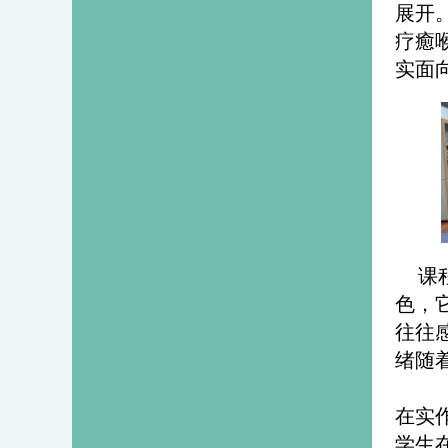
展开
疗癒
实面
课
色，
往往
绪随
在实
学生