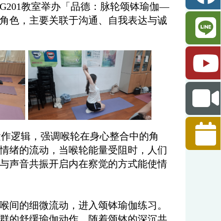
楼G201教室举办「品德：脉轮颂钵瑜伽—
角色，主要关联于沟通、自我表达与诚
作逻辑，强调喉轮在身心整合中的角
情绪的流动，当喉轮能量受阻时，人们
与声音共振开启内在察觉的方式能使情
喉间的细微流动，进入颂钵瑜伽练习。
群的舒缓瑜伽动作，随着颂钵的深沉共