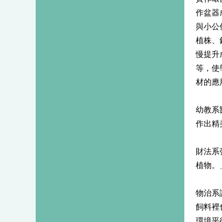
作盆器
與小公
植株、
慢提升
等，使
材的應
幼教系
作出精
財法系
植物。
物治系
飼料裡
環境平