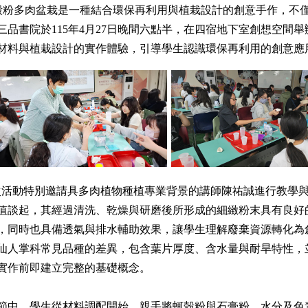
殼粉多肉盆栽是一種結合環保再利用與植栽設計的創意手作，不
三品書院於115年4月27日晚間六點半，在四宿地下室創想空間
材料與植栽設計的實作體驗，引導學生認識環保再利用的創意應
次活動特別邀請具多肉植物種植專業背景的講師陳祐誠進行教學
值談起，其經過清洗、乾燥與研磨後所形成的細緻粉末具有良好
，同時也具備透氣與排水輔助效果，讓學生理解廢棄資源轉化為
仙人掌科常見品種的差異，包含葉片厚度、含水量與耐旱特性，
實作前即建立完整的基礎概念。
節中，學生從材料調配開始，親手將蚵殼粉與石膏粉、水分及色