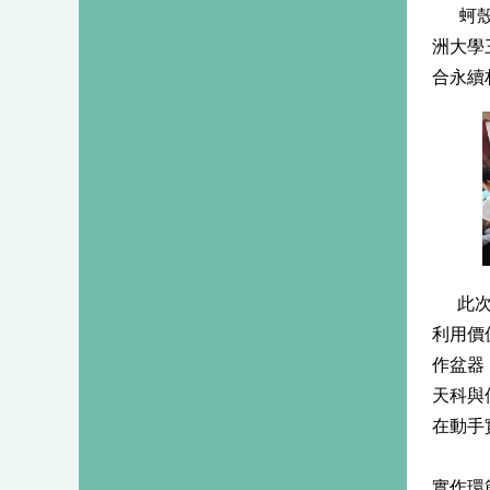
蚵
洲大學
合永續
此
利用價
作盆器
天科與
在動手
實作環