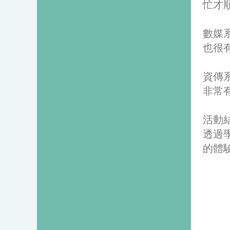
忙才
數媒
也很
資傳
非常
活動
透過
的體