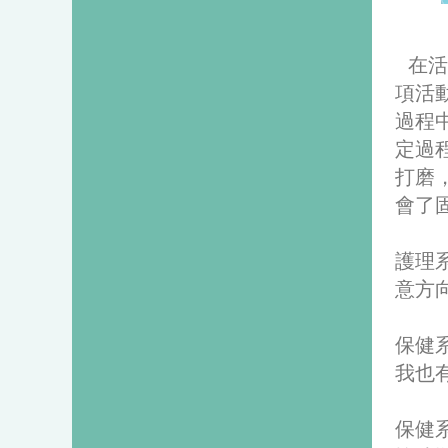
在活
項活
過程
定過
打磨
會了
護理
意方
保健
我也
保健