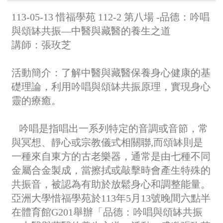
113-05-13 惜福學苑 112-2 第八場 -品德：吟唱
與頌缽共振—中醫與藏醫的養生之道
講師：張玫芝
活動簡介：
了解中醫與藏醫保養身心健康的基
礎理論，利用吟唱與頌缽共振原理，實現身心
靈的療癒。
吟唱是指唱出一系列特定的音調或音節，常
與冥想、靜心或宗教儀式相關聯,而頌缽則是
一種來自東方的古老樂器，通常是由七種不同
金屬合金製成，當擦拭或敲擊時會產生特殊的
共振音，被認為有助於放鬆身心和調整能量。
亞洲大學惜福學苑於113年5月13號晚間六點半
在體育館G201舉辦「品德：吟唱與頌缽共振