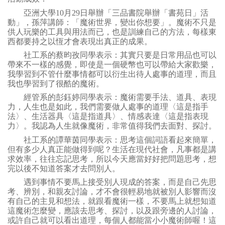
亞洲大學10月29日舉辦「三品書院舉辦「書苑日」活
動」，孫萍講師：「魔術世界，變出你想要」。魔術不只是
供人玩樂的工具與用法而已，也是訓練自己的方法，每樣東
西都要持之以恆才會表現出真正的成果。
社工系的蔡昀孜同學表示：其實只要是日常用品也可以
帶來不一樣的感覺，即使是一個硬幣也可以帶給大家歡樂，
我學習到不管什麼事情都可以衍生出待人處事的道理，而且
我也學習到了很酷的魔術。
經管系的彭鈺婷同學表示：魔術需要手法、道具、表現
力，人生也是如此，我們需要做人處事的道理〈這是指手
法〉、生活器具〈這是指道具〉、情感表達〈這是指表現
力〉。我認為人生就像魔術，非常值得我們去面對、探討。
社工系的譚華茵同學表示：思考這個詞語看起來簡單，
但有多少人真正能做得到呢？生活在現代社會，凡事都是講
求效率，往往忘記思考，所以今天應當好好把問題思考，想
完以後不知道答案才去問別人。
遇到事情不要馬上接受別人現成的答案，而是自己先思
考、辨別，和親友討論，才不會很輕易地就被別人影響而沒
有自己的主見和想法，就跟看魔術一樣，不要馬上就想知道
這魔術怎麼變，應該去思考、探討，以及跟旁邊的人討論，
或許自己就可以看出道理，每個人都能當小小魔術師喔！這