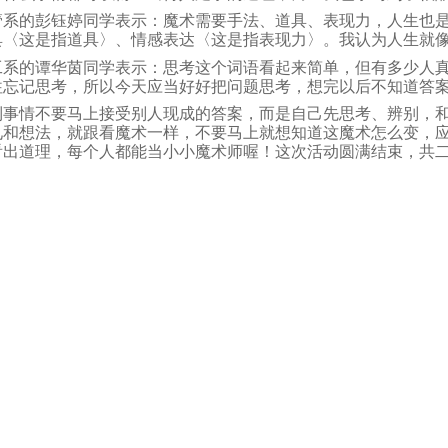
的彭钰婷同学表示：魔术需要手法、道具、表现力，人生也是
具〈这是指道具〉、情感表达〈这是指表现力〉。我认为人生就
的谭华茵同学表示：思考这个词语看起来简单，但有多少人真
往忘记思考，所以今天应当好好把问题思考，想完以后不知道答
情不要马上接受别人现成的答案，而是自己先思考、辨别，和
见和想法，就跟看魔术一样，不要马上就想知道这魔术怎么变，
看出道理，每个人都能当小小魔术师喔！这次活动圆满结束，共