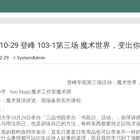
4-10-29 登峰 103-1第三场 魔术世界，变出
2-29
SystemAdmin
登峰学苑第三场活动：魔术世界
孙平
Sun Magic
魔术工作室魔术师
介：魔术展演讲述。现场备有实作课程。
效：
学10月29日举办「三品书院举办「书苑日」活动」，孙萍讲
具与用法而已，也是训练自己的方法，每样东西都要持之以恒才
的蔡昀孜同学表示：其实只要是日常用品也可以带来不一样的
管什么事情都可以衍生出待人处事的道理，而且我也学习到了很