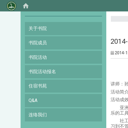
:::
关于书院
201
书院成员
2014-1
书院活动
书院活动报名
讲师：
住宿书苑
活动简
活动成
Q&A
亚洲大
乐的工
连络我们
社工系
习到不