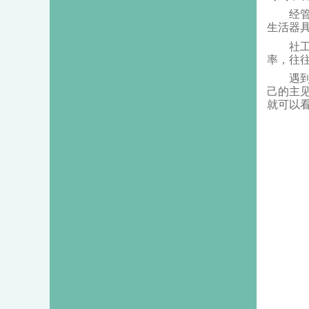
经管系
生活器
社工系
率，往
遇到事
己的主
就可以