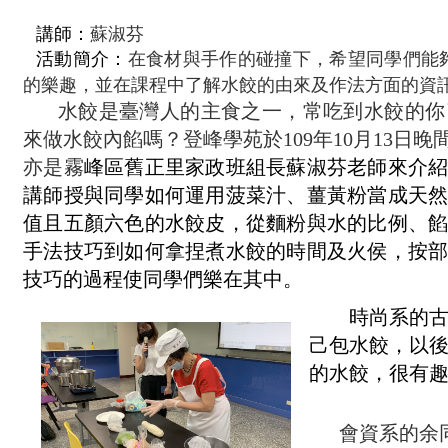
講師：
蘇淑芬
在食材與手作的碰撞下，希望同學們能
活動簡介：
的樂趣，並在課程中了解水餃的由來及作法方面的資
水餃是臺灣人的主食之一，常吃到水餃的你
來做水餃內餡嗎？登峰學苑於
109
年
10
月
13
日晚
亦是霧
峰區舊正里家政班組長蘇淑芬老師來介
講師授與同學如何運用菠菜汁、薑黃粉當成天
值且五顏六色的水餃皮，從麵粉與水的比例、
手法技巧到如何拿捏煮水餃的時間及火侯，按
技巧的過程使同學們樂在其中。
時尚系的
己包水餃，以
的水餃，很有
會資系的余同