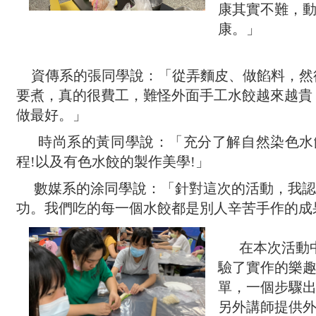
康其實不難，
康。」
資傳系的張同學說：「從弄麵皮、做餡料，然
要煮，真的很費工，難怪外面手工水餃越來越貴
做最好。」
時尚系的黃同學說：「充分了解自然染色水
程
!
以及有色水餃的製作美學
!
」
數媒系的涂同學說：「針對這次的活動，我認
功。我們吃的每一個水餃都是別人辛苦手作的成
在本次活動
驗了實作的樂
單，一個步驟
另外講師提供