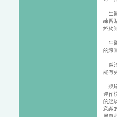
生
練習
終於
生
的練
職
能有
現場
運作
的經
意識
展自