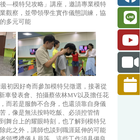
到幕後—模特兒攻略」講座，邀請專業模特
業觀察，並帶領學生實作儀態訓練，協
的多元可能
到最初因好奇而參加模特兒徵選，接著從
a 新車發表會、拍攝蔡依林MV以及擔任花
，而若是服飾不合身，也還須靠自身儀
苦，像是無法按時吃飯、必須控管情
到舞台上的耀眼時刻，也了解到模特兒
除此之外，講師也談到職涯延伸的可能
者頒獎禮儀人員等，這些工作須具備良