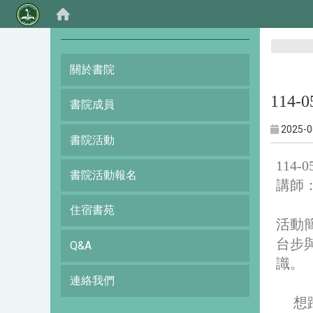
:::
關於書院
114
書院成員
2025-0
書院活動
114
書院活動報名
講師
住宿書苑
活動
台步
Q&A
識。
連絡我們
想