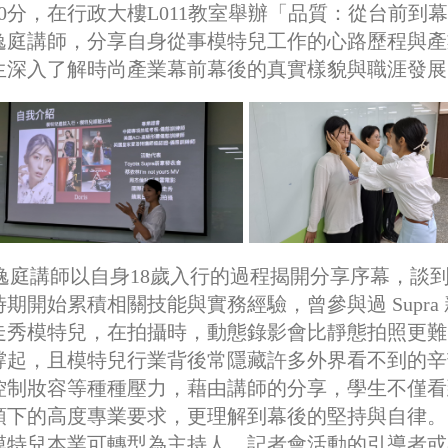
時30分，在行政大樓L011教室舉辦「品質：從台前
逸庭講師，分享自身從事模特兒工作的心路歷程與產
生深入了解時尚產業幕前幕後的真實樣貌與職涯發展
逸庭講師以自身18歲入行的過程揭開分享序幕，談
時期開始累積相關技能與實務經驗，曾參與過 Supr
走秀模特兒，在拍攝時，動態錄影會比靜態拍照更難
撐起，且模特兒行業背後常隱藏許多外界看不到的辛
控制妝容等種種壓力，藉由講師的分享，學生不僅看
頭下的高度專業要求，更理解到幕後的堅持與自律。
模特兒本業可轉型為主持人、記者會活動的引導者或