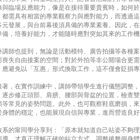
條與臨場反應能力，像是在接待重要貴賓時，如何於
，都需具有相當的專業觀察力與應對能力，而透過這
多元發展，與台前幕後須具備的專業素養。因此，在
準備，培養好能力，才能隨時應對突如其來的工作機
外講師也提到，無論是活動模特、廣告拍攝等各種案
而喪失自由接案的空間；對於外拍等非公開場合更需
，應避免以「互惠」形式換取工作，這不僅會貶損專
著，在實作訓練中，講師帶領學生進行儀態調整，
，逐步修正頭部、肩膀、腰部與骨盆的位置，檢查雙
頸等常見的姿勢問題。此外，也可觀察鞋底磨損，來
於身體的穩定，也能展現自信與專業，進而營造良好
教系的甯同學分享到：「原本就知道自己站姿不夠理
指導，才真正理解正確的站立方式。調整後整個身體