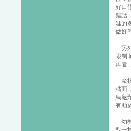
好口
錯話
涯的
做好
另
限制
再者
緊接
牆面
烏龜
有助
幼
對一