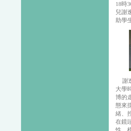
18
兒謝
助學
謝
大學
博的
態來
緒、
在鏡
性，