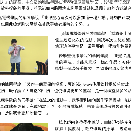
力』的課程。本次活動地點舉辦在HB88(健康管理學院)，於6點準時授課
及飲料提袋的用處，並示範如何將兩塊布利用回針縫以及藏針縫的方式縫
訊電機學院的葉同學說:「我很開心這次可以參加這一場活動，能夠自己
，也因此瞭解到父母親在替我手縫衣服時的辛勞。」
資訊電機學院的陳同學說:
「我覺得十
但是透過此次的活動，讓我再次回想起縫
地球這件事情是非常重要的，學校能夠舉
醫學暨健康學院的李同學說:
「我覺得縫
常的專注，才能夠完成一樣好作品；每件
縫製一個環保手提袋，希望我的縫紉能力
院的陳同學說:「製作一個環保的提袋，可以減少未來使用飲料提袋的次數
收物，既保護了大自然的生物，也使環境更加的整潔，是一個獲益良多的
康學院的翁同學說:
「在這次的活動中，我學習到如何製作環保提袋，能
活動趣味多更多，完成的當下也十分的有成就感；由於這個環保提袋跟外
的，所以我會更加珍惜它！」
楊老師向各位學生說明，由於現今許多
購買手搖飲料，造成環境的汙染，透過