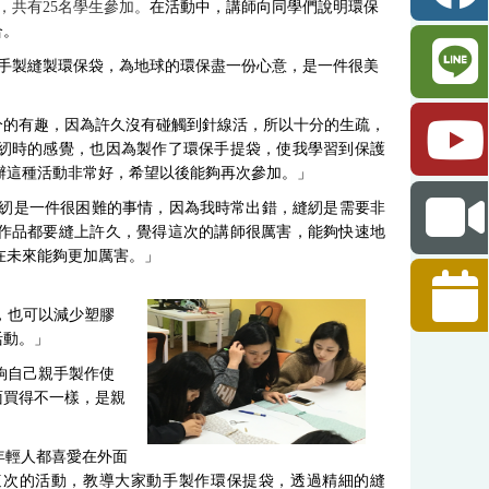
，共有25名學生參加。
在活動中，講師向同學們說明環保
合。
親手製縫製環保袋，為地球的環保盡一份心意，是一件很美
分的有趣，因為許久沒有碰觸到針線活，所以十分的生疏，
紉時的感覺，也因為製作了環保手提袋，使我學習到保護
辦這種活動非常好，希望以後能夠再次參加。」
紉是一件很困難的事情，因為我時常出錯，縫紉是需要非
作品都要縫上許久，覺得這次的講師很厲害，能夠快速地
在未來能夠更加厲害。」
，也可以減少塑膠
活動。」
夠自己親手製作使
面買得不一樣，是親
年輕人都喜愛在外面
這次的活動，教導大家動手製作環保提袋，透過精細的縫