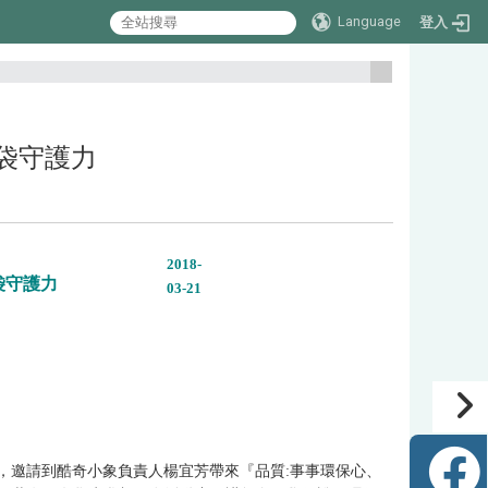
Language
登入
:::
袋袋守護力
2018-
、袋袋守護力
03-21
書院登峰學苑，邀請到酷奇小象負責人楊宜芳帶來『品質:事事環保心、