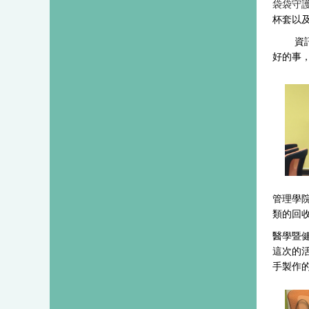
袋袋守護
杯套以
資
好的事
管理學
類的回
醫學暨健
這次的
手製作