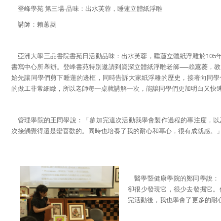
登峰學苑 第三場-品味：出水芙蓉，睡蓮立體紙浮雕
講師
：
賴蕙菱
亞洲大學三品書院書苑日活動品味：出水芙蓉，睡蓮立體紙浮雕於105年
書寫中心所舉辦。登峰書苑特別邀請到資深立體紙浮雕老師──賴蕙菱，
始先讓同學們剪下睡蓮的邊框，同時告訴大家紙浮雕的歷史，接著向同學
的做工非常細緻，所以老師每一桌就講解一次，能讓同學們更加明白又快
管理學院的王同學說：「參加完這次活動我學會製作過程的專注度，以
次接觸覺得還是蠻喜歡的。同時也培養了我的耐心和專心，很有成就感。
醫學暨健康學院的鄭同學說：
卻很少發現它，很少去發掘它。
完活動後，我也學會了更多的耐