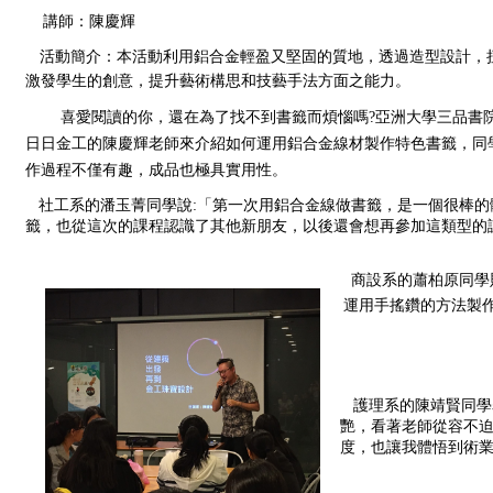
講師：
陳慶輝
活動簡介：
本活動利用鋁合金輕盈又堅固的質地，透過造型設計，
激發學生的創意，提升藝術構思和技藝手法方面之能力。
喜愛閱讀的你，還在為了找不到書籤而煩惱嗎?亞洲大學三品書院登峰學苑
日日金工的陳慶輝老師來介紹如何運用鋁合金線材製作特色書籤，同
作過程不僅有趣，成品也極具實用性。
   社工系的潘玉菁同學說:「第一次用鋁合金線做書籤，是一個很
籤，也從這次的課程認識了其他新朋友，以後還會想再參加這類型的
商設系的蕭柏原同學
運用手搖鑽的方法製
   護理系的陳靖賢
艷，看著老師從容不
度，也讓我體悟到術