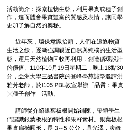
活動簡介：
探索植物生態，利用果實或種子創
作，進而體會果實豐富的質感及表情，讓同學
更加了解自然的奧秘。
近年來，環保意識抬頭，人們在追逐物質
生活之餘，逐漸強調親近自然與純樸的生活型
態，運用天然植物回收再利用，創造循環設計
的價值。110年10月19日星期二，晚上18點30
分，亞洲大學三品書院的登峰學苑誠摯邀請洪
雅芳老師，於I105 PBL教室舉辦「品質：果實
╳種子創作」活動。
講師從介紹銀葉板根開始鋪陳，帶領學生
們認識銀葉板根的特性和果籽素材。銀葉板根
果實扁橢圓形，長 3～5 公分，具光澤，腹縫