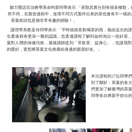
聽力暨語言治療學系余昀蓉同學表示
:
「茶類其實分別有很多種類，
所不同，在製造過程中，使用不同方式製作出來的茶也會有不一樣的
茶葉枕頭也是個非常有趣的經
護理學系蔡孟伶同學表示
:
「平時就很喜歡喝茶的我，藉由這次的
生產過程有更深一層的認識，也透過課程了解到如何泡出一壺好茶，
葉對人體的保健功效，最後講師提到「常飲茶、益身心」，也讓我對
的愛好，更想將茶葉文化推廣給身邊的親朋好友。」
本次課程的
27
位同學
到了關於：茶葉的各
們更加了解臺灣的茶
同學各自將親手炒出