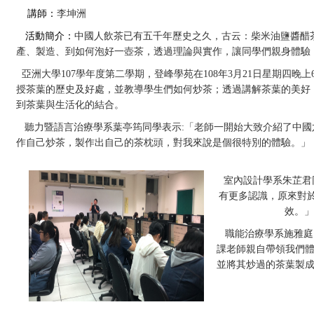
講師：
李坤洲
活動簡介：
中國人飲茶已有五千年歷史之久，古云：柴米油鹽醬醋
產、製造、到如何泡好一壺茶，透過理論與實作，讓同學們親身體驗
亞洲大學
107
學年度第二學期，登峰學苑在
108
年
3
月
21
日星期四晚上
授茶葉的歷史及好處，並教導學生們如何炒茶；透過講解茶葉的美好
到茶葉與生活化的結合。
聽力暨語言治療學系葉亭筠同學表示
:
「老師一開始大致介紹了中國
作自己炒茶，製作出自己的茶枕頭，對我來說是個很特別的體驗。」
室內設計學系朱芷君
有更多認識，原來對
效。
職能治療學系施雅庭
課老師親自帶領我們
並將其炒過的茶葉製