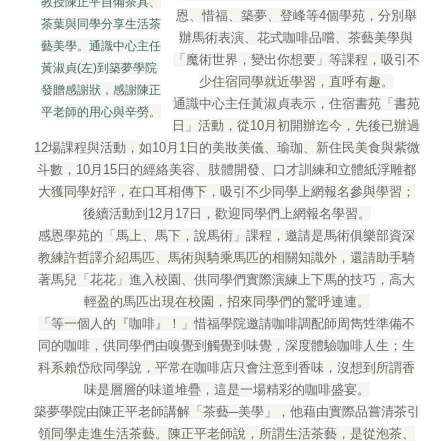
教授陳正平自備茶具、
恩、惜福、築夢、登峰等4個學苑，分別舉
茶葉與同學分享生活茶
辦馬術表演、花式咖啡品嚐、茶藝美學與
藝美學。通識中心主任
「魔術世界，變出你想要」等課程，吸引不
黃淑貞(左)到築夢學院
少住宿同學就近學習，直呼有趣。
發贈感謝狀，感謝陳正
通識中心主任黃淑貞表示，住宿書苑「書苑
平老師的用心與辛勞。
日」活動，從10月初開辦迄今，先後已辦過
12場課程與活動，如10月1日的美妝美儀、瑜珈、新住民美食與紫微
斗數，10月15日的經絡美容、肢體開發、口才訓練和立體紙浮雕都
大獲同學好評，在口耳相傳下，吸引不少同學上網報名參與學習；
後續活動到12月17日，歡迎同學們上網報名學習。
感恩學苑的「馬上、馬下，說馬術」課程，邀請是馬術俱樂部資深
教練許哲譯介紹馬匹、馬術與騎乘馬匹的相關知識外，還請助手騎
著馬兒「花花」進入校園、供同學們實際演練上下馬的技巧，高大
輕盈的馬匹出現在校園，招來同學們的驚呼連連。
「等一個人的『咖啡』！」惜福學院邀請咖啡調配師周雋甡準備不
同的咖啡，供同學們由嗅覺到觸覺到味覺，深度體驗咖啡人生；生
科系賴岱欣同學說，平常在咖啡店只會注意到香味，沒想到所謂香
味是層層的味道堆疊，這是一場精彩的咖啡盛宴。
築夢學院由陳正平老師講解「茶藝─美學」，他藉由實際品嘗清茶引
領同學走進生活茶藝。陳正平老師說，所謂生活茶藝，是從泡茶、