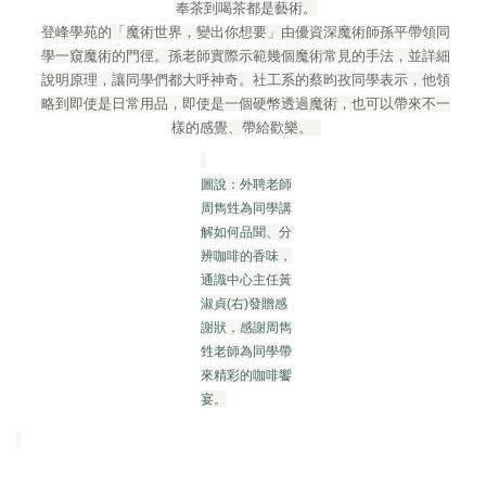
奉茶到喝茶都是藝術。
登峰學苑的「魔術世界，變出你想要」由優資深魔術師孫平帶領同
學一窺魔術的門徑。孫老師實際示範幾個魔術常見的手法，並詳細
說明原理，讓同學們都大呼神奇。社工系的蔡昀孜同學表示，他領
略到即使是日常用品，即使是一個硬幣透過魔術，也可以帶來不一
樣的感覺、帶給歡樂。
圖說：外聘老師
周雋甡為同學講
解如何品聞、分
辨咖啡的香味，
通識中心主任黃
淑貞(右)發贈感
謝狀，感謝周雋
甡老師為同學帶
來精彩的咖啡饗
宴。