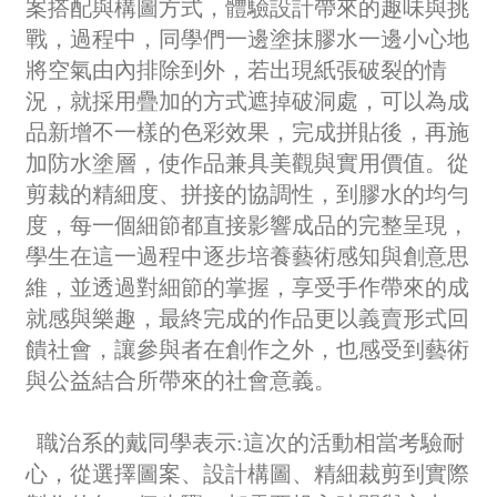
案搭配與構圖方式，體驗設計帶來的趣味與挑
戰，過程中，同學們一邊塗抹膠水一邊小心地
將空氣由內排除到外，若出現紙張破裂的情
況，就採用疊加的方式遮掉破洞處，可以為成
品新增不一樣的色彩效果，完成拼貼後，再施
加防水塗層，使作品兼具美觀與實用價值。從
剪裁的精細度、拼接的協調性，到膠水的均勻
度，每一個細節都直接影響成品的完整呈現，
學生在這一過程中逐步培養藝術感知與創意思
維，並透過對細節的掌握，享受手作帶來的成
就感與樂趣，最終完成的作品更以義賣形式回
饋社會，讓參與者在創作之外，也感受到藝術
與公益結合所帶來的社會意義。
職治系的戴同學表示:這次的活動相當考驗耐
心，從選擇圖案、設計構圖、精細裁剪到實際