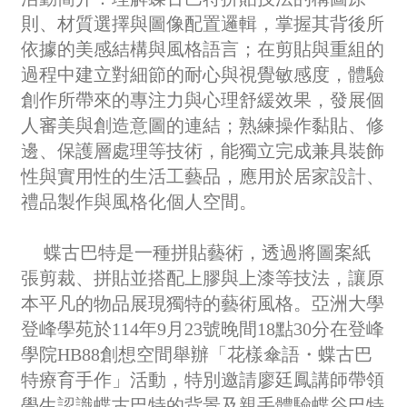
則、材質選擇與圖像配置邏輯，掌握其背後所
依據的美感結構與風格語言；在剪貼與重組的
過程中建立對細節的耐心與視覺敏感度，體驗
創作所帶來的專注力與心理舒緩效果，發展個
人審美與創造意圖的連結；熟練操作黏貼、修
邊、保護層處理等技術，能獨立完成兼具裝飾
性與實用性的生活工藝品，應用於居家設計、
禮品製作與風格化個人空間。
蝶古巴特是一種拼貼藝術，透過將圖案紙
張剪裁、拼貼並搭配上膠與上漆等技法，讓原
本平凡的物品展現獨特的藝術風格。亞洲大學
登峰學苑於114年9月23號晚間18點30分在登峰
學院HB88創想空間舉辦「花樣傘語・蝶古巴
特療育手作」活動，特別邀請廖廷鳳講師帶領
學生認識蝶古巴特的背景及親手體驗蝶谷巴特